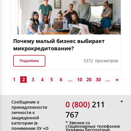
Почему малый бизнес выбирает
микрокредитование?
5372 просмотров
Подробнее
1
2
3
4
5
6
...
10
20
30
...
»
Сообщение о
0 (800)
0 (800) 211
принадлежности
767
личности к
защищенной
* Звонки со
категории (в
стационарных телефонов
понимании ЗУ «О
Украины бесплатные.