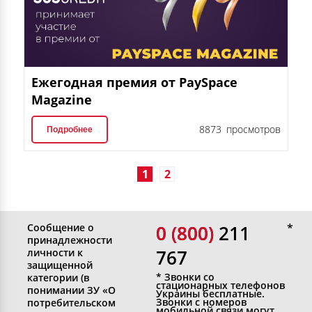
Ежегодная премия от PaySpace
Magazine
8873 просмотров
Подробнее
1
2
Сообщение о
0 (800)
0 (800) 211
принадлежности
767
личности к
защищенной
* Звонки со
категории (в
стационарных телефонов
понимании ЗУ «О
Украины бесплатные.
Звонки с номеров
потребительском
мобильной связи могут