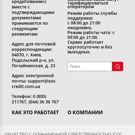
кредитовании»)
тарифицироваться
оператором
вместе с
подтверждающими
Режим работы службы
документами
поддержки:
с 08:00 до 21:00
принимаются по
ежедневно.
следующим
Режим работы чата: с
реквизитам:
09:00 до 21:00.
Сервис работает
Адрес для почтовой
круглосуточно и без
корреспонденции:
выходных.
04070, г. Киев,
Подольский р-н, ул.
Почайнинская, д. 23
Адрес электронной
почты: support@sos-
credit.com.ua
Телефон: 0 (800)
211767, (044) 36 36 767
КАК ЭТО РАБОТАЕТ
О КОМПАНИИ
Получить кредит
Кто мы
Вернуть кредит
Раскрытие информации
ОБЩЕСТВО С ОГРАНИЧЕННОЙ ОТВЕТСТВЕННОСТЬЮ “СОС