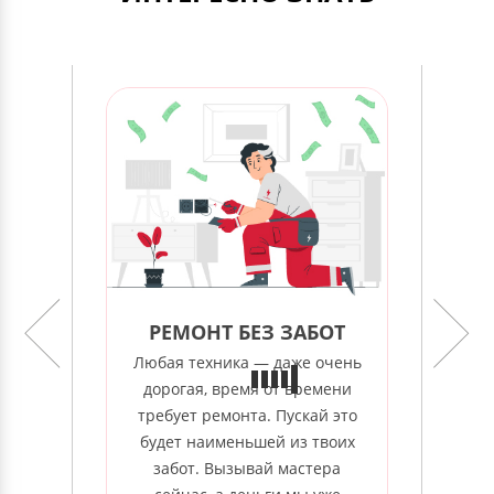
РЕМОНТ БЕЗ ЗАБОТ
Любая техника — даже очень
Л
дорогая, время от времени
о
требует ремонта. Пускай это
в
будет наименьшей из твоих
д
забот. Вызывай мастера
л