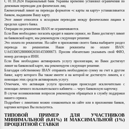
С 01.10.2024 Национальный банк Украины временно установил ограничения по
денежным переводам для физических лиц.
Ежемесячный лимит на переводы форматом «с карты на карту» устанавливается
банком, выдавшим Вашу карту.
Этот лимит относится к исходным переводам между физическими лицами в
пределах одного банка.
Операции по реквизитам IBAN не ограничиваются.
Если Вам необходимо погасить кредит в нашем сервисе, но Вами достигнут лимит
на банковской карте, мы рекомендуем следующее решение.
Это оплата по реквизитам. На сайте в приложении своего банка выбираете раздел
перевода по реквизитам. Наши реквизиты по оплате IBAN:
UA653005280000026501455000673. Просим обязательно указывать свой ФИО,
номер договора и ИНН.
Если Вам необходимо активировать услугу пролонгации, но Вами достигнут
лимит на банковской карте, мы рекомендуем следующее решение.
Благодаря собственному IBAN отправить необходимую сумму на счет в другом
банке, карту которого Вы также имеете и на которой не достигнуто лимита, и с
помощью этих средств активировать услугу.
Отмечаем, что активация услуги пролонгации происходит исключительно с
помощью личного пользовательского кабинета — через банковскую карточку.
В случае возникновения вопросов рекомендуем обращаться в службу поддержки
нашего сервиса.
Подробнее с лимитами можно ознакомиться на сайте или в приложении банков,
картами которых Вы пользуетесь.
ТИПОВОЙ ПРИМЕР ДЛЯ УЧАСТНИКОВ
МИНИМАЛЬНОЙ (0,01%) И МАКСИМАЛЬНОЙ (1%)
ПРОЦЕНТНОЙ СТАВКИ