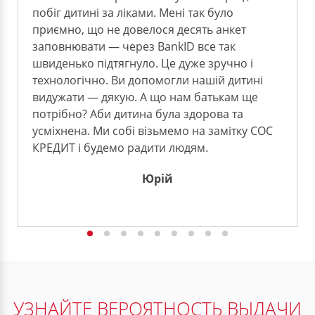
побіг дитині за ліками. Мені так було
приємно, що не довелося десять анкет
заповнювати — через BankID все так
швиденько підтягнуло. Це дуже зручно і
технологічно. Ви допомогли нашій дитині
видужати — дякую. А що нам батькам ще
потрібно? Аби дитина була здорова та
усміхнена. Ми собі візьмемо на замітку СОС
КРЕДИТ і будемо радити людям.
Юрій
УЗНАЙТЕ ВЕРОЯТНОСТЬ ВЫДАЧИ