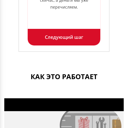
сейчас, а деньги мы уже
е
перечисляем.
Следующий шаг
КАК ЭТО РАБОТАЕТ