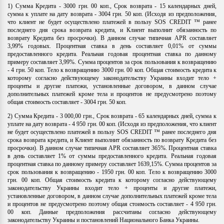
1) Сумма Кредита - 3000 грн. 00 коп., Срок возврата - 15 календарных дней,
сумма к уплате на дату возврата - 3004 грн. 50 коп. (Исходя из предположения,
что клиент не будет осуществлено платежей в пользу SOS CREDIT ™ ранее
последнего дня срока возврата кредита, и Клиент выполнит обязанность по
возврату Кредита без просрочки). В данном случае типичная APR составляет
3,99% годовых. Процентная ставка в день составляет 0,01% от суммы
предоставленного кредита. Реальная годовая процентная ставка по данному
примеру составляет 3,99%. Сумма процентов за срок пользования к возвращению
- 4 грн. 50 коп. Тело к возвращению 3000 грн. 00 коп. Общая стоимость кредита к
которому согласно действующему законодательству Украины входит тело +
проценты и другие платежи, установленные договором, в данном случае
дополнительных платежей кроме тела и процентов не предусмотрено поэтому
общая стоимость составляет - 3004 грн. 50 коп.
2) Сумма Кредита - 3 000,00 грн., Срок возврата - 65 календарных дней, сумма к
уплате на дату возврата - 4 950 грн. 00 коп. (Исходя из предположения, что клиент
не будет осуществлено платежей в пользу SOS CREDIT ™ ранее последнего дня
срока возврата кредита, и Клиент выполнит обязанность по возврату Кредита без
просрочки). В данном случае типичная APR составляет 365%. Процентная ставка
в день составляет 1% от суммы предоставленного кредита. Реальная годовая
процентная ставка по данному примеру составляет 1639,15%. Сумма процентов за
срок пользования к возвращению - 1950 грн. 00 коп. Тело к возвращению 3000
грн. 00 коп. Общая стоимость кредита к которому согласно действующему
законодательству Украины входит тело + проценты и другие платежи,
установленные договором, в данном случае дополнительных платежей кроме тела
и процентов не предусмотрено поэтому общая стоимость составляет - 4 950 грн.
00 коп. Данные предположения рассчитаны согласно действующему
законодательству Украины и постановлений Национального Банка Украины.