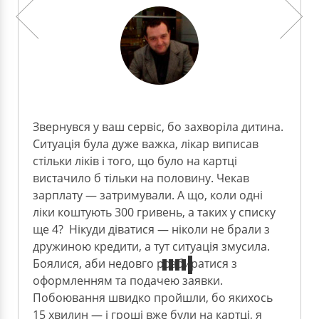
Звернувся у ваш сервіс, бо захворіла дитина.
Ситуація була дуже важка, лікар виписав
стільки ліків і того, що було на картці
вистачило б тільки на половину. Чекав
зарплату — затримували. А що, коли одні
ліки коштують 300 гривень, а таких у списку
ще 4? Нікуди діватися — ніколи не брали з
дружиною кредити, а тут ситуація змусила.
Боялися, аби недовго розбиратися з
оформленням та подачею заявки.
Побоювання швидко пройшли, бо якихось
15 хвилин — і гроші вже були на картці, я