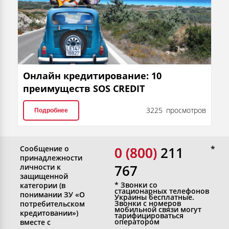
Онлайн кредитирование: 10
преимуществ SOS CREDIT
3225 просмотров
Подробнее
Сообщение о
0 (800)
0 (800) 211
принадлежности
767
личности к
защищенной
* Звонки со
категории (в
стационарных телефонов
понимании ЗУ «О
Украины бесплатные.
Звонки с номеров
потребительском
мобильной связи могут
кредитовании»)
тарифицироваться
оператором
вместе с