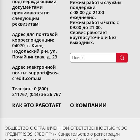
подтверждающими
Режим работы службы
документами
поддержки:
с 08:00 до 21:00
принимаются по
ежедневно.
следующим
Режим работы чата: с
реквизитам:
09:00 до 21:00.
Сервис работает
Адрес для почтовой
круглосуточно и без
корреспонденции:
выходных.
04070, г. Киев,
Подольский р-н, ул.
Почайнинская, д. 23
Адрес электронной
почты: support@sos-
credit.com.ua
Телефон: 0 (800)
211767, (044) 36 36 767
КАК ЭТО РАБОТАЕТ
О КОМПАНИИ
Получить кредит
Кто мы
Вернуть кредит
Раскрытие информации
ОБЩЕСТВО С ОГРАНИЧЕННОЙ ОТВЕТСТВЕННОСТЬЮ “СОС
КРЕДИТ” (SOS CREDIT ™) - Свидетельство о регистрации
Вопросы и ответы
Контакты
финансового учреждения серии ИК № 144, выданное