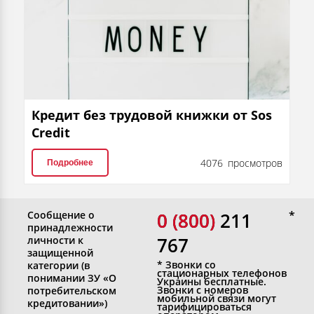
Кредит без трудовой книжки от Sos
Credit
4076 просмотров
Подробнее
Сообщение о
0 (800)
0 (800) 211
принадлежности
767
личности к
защищенной
* Звонки со
категории (в
стационарных телефонов
понимании ЗУ «О
Украины бесплатные.
Звонки с номеров
потребительском
мобильной связи могут
кредитовании»)
тарифицироваться