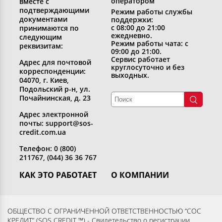
оператором
вместе с
подтверждающими
Режим работы службы
документами
поддержки:
с 08:00 до 21:00
принимаются по
ежедневно.
следующим
Режим работы чата: с
реквизитам:
09:00 до 21:00.
Сервис работает
Адрес для почтовой
круглосуточно и без
корреспонденции:
выходных.
04070, г. Киев,
Подольский р-н, ул.
Почайнинская, д. 23
Адрес электронной
почты: support@sos-
credit.com.ua
Телефон: 0 (800)
211767, (044) 36 36 767
КАК ЭТО РАБОТАЕТ
О КОМПАНИИ
Получить кредит
Кто мы
Вернуть кредит
Раскрытие информации
ОБЩЕСТВО С ОГРАНИЧЕННОЙ ОТВЕТСТВЕННОСТЬЮ “СОС
КРЕДИТ” (SOS CREDIT ™) - Свидетельство о регистрации
Вопросы и ответы
Контакты