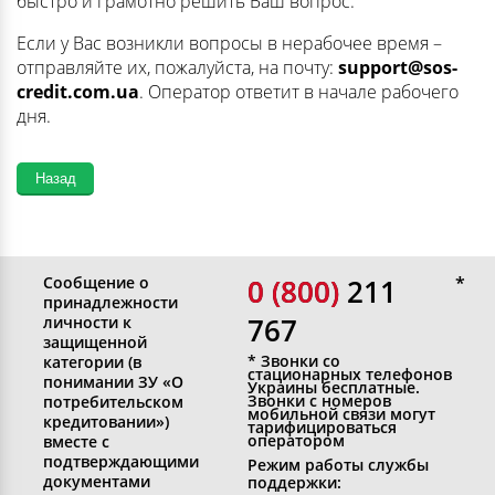
быстро и грамотно решить Ваш вопрос.
Если у Вас возникли вопросы в нерабочее время –
отправляйте их, пожалуйста, на почту:
support@sos-
credit.com.ua
. Оператор ответит в начале рабочего
дня.
Сообщение о
0 (800)
0 (800) 211
принадлежности
767
личности к
защищенной
* Звонки со
категории (в
стационарных телефонов
понимании ЗУ «О
Украины бесплатные.
Звонки с номеров
потребительском
мобильной связи могут
кредитовании»)
тарифицироваться
оператором
вместе с
подтверждающими
Режим работы службы
документами
поддержки: