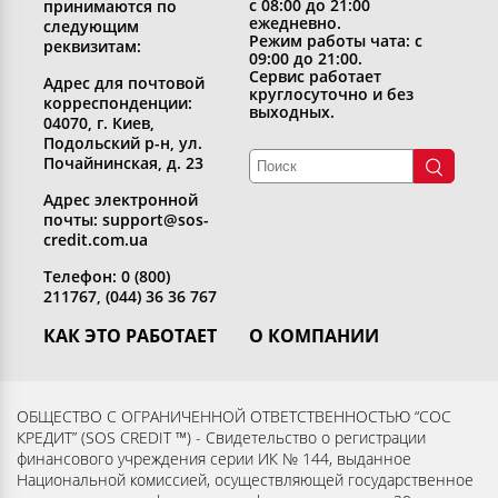
с 08:00 до 21:00
принимаются по
ежедневно.
следующим
Режим работы чата: с
реквизитам:
09:00 до 21:00.
Сервис работает
Адрес для почтовой
круглосуточно и без
корреспонденции:
выходных.
04070, г. Киев,
Подольский р-н, ул.
Почайнинская, д. 23
Адрес электронной
почты: support@sos-
credit.com.ua
Телефон: 0 (800)
211767, (044) 36 36 767
КАК ЭТО РАБОТАЕТ
О КОМПАНИИ
Получить кредит
Кто мы
Вернуть кредит
Раскрытие информации
ОБЩЕСТВО С ОГРАНИЧЕННОЙ ОТВЕТСТВЕННОСТЬЮ “СОС
КРЕДИТ” (SOS CREDIT ™) - Свидетельство о регистрации
Вопросы и ответы
Контакты
финансового учреждения серии ИК № 144, выданное
Партнерам
Согласие субъекта на
Национальной комиссией, осуществляющей государственное