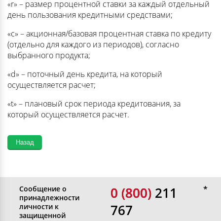
«r» – размер процентной ставки за каждый отдельный
день пользования кредитными средствами;
«c» – акционная/базовая процентная ставка по кредиту
(отдельно для каждого из периодов), согласно
выбранного продукта;
«d» – поточный день кредита, на который
осуществляется расчет;
«t» – плановый срок периода кредитования, за
который осуществляется расчет.
Сообщение о
0 (800)
0 (800) 211
принадлежности
767
личности к
защищенной