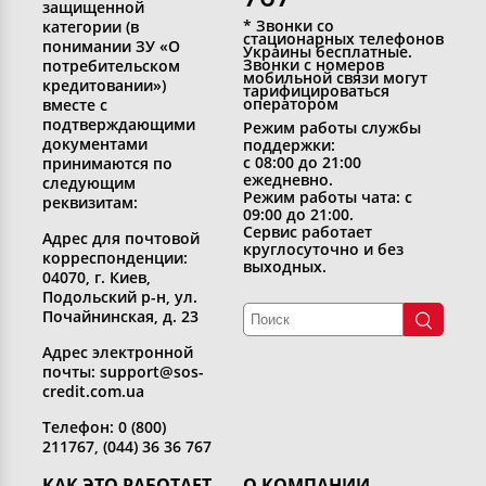
защищенной
* Звонки со
категории (в
стационарных телефонов
понимании ЗУ «О
Украины бесплатные.
Звонки с номеров
потребительском
мобильной связи могут
кредитовании»)
тарифицироваться
оператором
вместе с
подтверждающими
Режим работы службы
документами
поддержки:
с 08:00 до 21:00
принимаются по
ежедневно.
следующим
Режим работы чата: с
реквизитам:
09:00 до 21:00.
Сервис работает
Адрес для почтовой
круглосуточно и без
корреспонденции:
выходных.
04070, г. Киев,
Подольский р-н, ул.
Почайнинская, д. 23
Адрес электронной
почты: support@sos-
credit.com.ua
Телефон: 0 (800)
211767, (044) 36 36 767
КАК ЭТО РАБОТАЕТ
О КОМПАНИИ