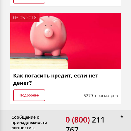
03.05.2018
Как погасить кредит, если нет
денег?
5279 просмотров
Подробнее
Сообщение о
0 (800)
0 (800) 211
принадлежности
767
личности к