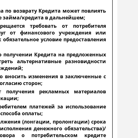
ва по возврату Кредита может повлиять
е займа/кредита в дальнейшем;
ещается требовать от потребителя
луг от финансового учреждения или
к обязательное условие предоставления
 о получении Кредита на предложенных
треть альтернативные разновидности
еждений;
во вносить изменения в заключенные с
огласию сторон;
от получения рекламных материалов
икации;
требителем платежей за использование
способа оплаты;
лжения (лонгации, пролонгации) срока
исполнения денежного обязательства)/
говора о потребительском кредите