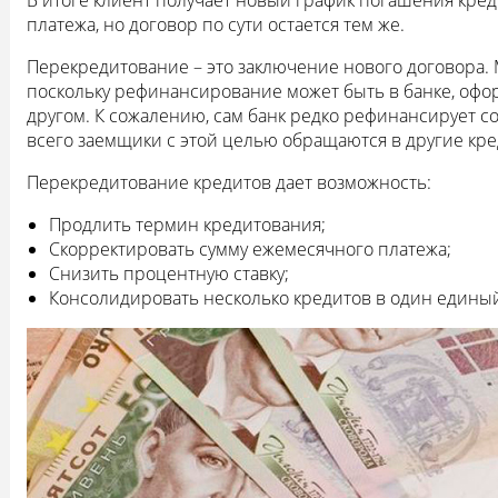
В итоге клиент получает новый график погашения кре
платежа, но договор по сути остается тем же.
Перекредитование – это заключение нового договора. 
поскольку рефинансирование может быть в банке, оф
другом. К сожалению, сам банк редко рефинансирует с
всего заемщики с этой целью обращаются в другие кр
Перекредитование кредитов дает возможность:
Продлить термин кредитования;
Скорректировать сумму ежемесячного платежа;
Снизить процентную ставку;
Консолидировать несколько кредитов в один едины