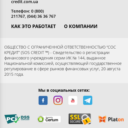
credit.com.ua
Телефон: 0 (800)
211767, (044) 36 36 767
КАК ЭТО РАБОТАЕТ
О КОМПАНИИ
Получить кредит
Кто мы
Вернуть кредит
Раскрытие информации
ОБЩЕСТВО С ОГРАНИЧЕННОЙ ОТВЕТСТВЕННОСТЬЮ “СОС
КРЕДИТ” (SOS CREDIT ™) - Свидетельство о регистрации
Вопросы и ответы
Контакты
финансового учреждения серии ИК № 144, выданное
Партнерам
Согласие субъекта на
Национальной комиссией, осуществляющей государственное
регулирование в сфере рынков финансовых услуг, 20 августа
обработку персональных
2015 года.
данных
Мы в социальных сетях: