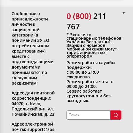
Сообщение о
0 (800)
0 (800) 211
принадлежности
767
личности к
защищенной
* Звонки со
категории (в
стационарных телефонов
понимании ЗУ «О
Украины бесплатные.
Звонки с номеров
потребительском
мобильной связи могут
кредитовании»)
тарифицироваться
оператором
вместе с
подтверждающими
Режим работы службы
документами
поддержки:
с 08:00 до 21:00
принимаются по
ежедневно.
следующим
Режим работы чата: с
реквизитам:
09:00 до 21:00.
Сервис работает
Адрес для почтовой
круглосуточно и без
корреспонденции:
выходных.
04070, г. Киев,
Подольский р-н, ул.
Почайнинская, д. 23
Адрес электронной
почты: support@sos-