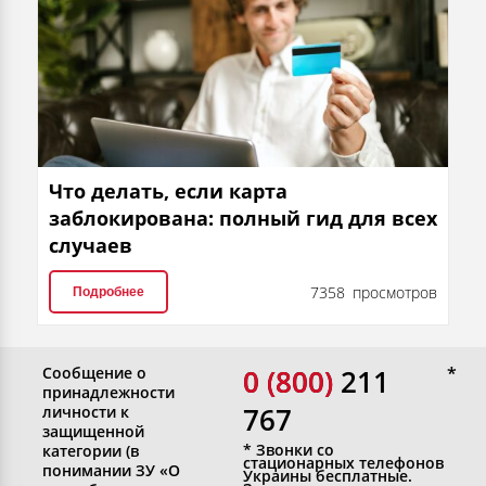
Что делать, если карта
заблокирована: полный гид для всех
случаев
7358 просмотров
Подробнее
Сообщение о
0 (800)
0 (800) 211
принадлежности
767
личности к
защищенной
* Звонки со
категории (в
стационарных телефонов
понимании ЗУ «О
Украины бесплатные.