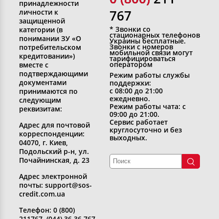
принадлежности
767
личности к
защищенной
* Звонки со
категории (в
стационарных телефонов
понимании ЗУ «О
Украины бесплатные.
Звонки с номеров
потребительском
мобильной связи могут
кредитовании»)
тарифицироваться
оператором
вместе с
подтверждающими
Режим работы службы
документами
поддержки:
с 08:00 до 21:00
принимаются по
ежедневно.
следующим
Режим работы чата: с
реквизитам:
09:00 до 21:00.
Сервис работает
Адрес для почтовой
круглосуточно и без
корреспонденции:
выходных.
04070, г. Киев,
Подольский р-н, ул.
Почайнинская, д. 23
Адрес электронной
почты: support@sos-
credit.com.ua
Телефон: 0 (800)
211767, (044) 36 36 767