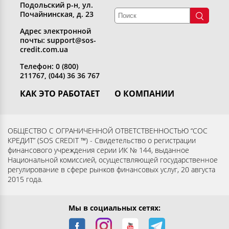
Подольский р-н, ул.
Почайнинская, д. 23
Адрес электронной
почты: support@sos-
credit.com.ua
Телефон: 0 (800)
211767, (044) 36 36 767
КАК ЭТО РАБОТАЕТ
О КОМПАНИИ
Получить кредит
Кто мы
Вернуть кредит
Раскрытие информации
ОБЩЕСТВО С ОГРАНИЧЕННОЙ ОТВЕТСТВЕННОСТЬЮ “СОС
КРЕДИТ” (SOS CREDIT ™) - Свидетельство о регистрации
Вопросы и ответы
Контакты
финансового учреждения серии ИК № 144, выданное
Партнерам
Согласие субъекта на
Национальной комиссией, осуществляющей государственное
регулирование в сфере рынков финансовых услуг, 20 августа
обработку персональных
2015 года.
данных
Мы в социальных сетях: