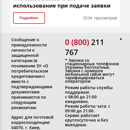
использование при подаче заявки
3534 просмотров
Подробнее
Сообщение о
0 (800)
0 (800) 211
принадлежности
767
личности к
защищенной
* Звонки со
категории (в
стационарных телефонов
понимании ЗУ «О
Украины бесплатные.
Звонки с номеров
потребительском
мобильной связи могут
кредитовании»)
тарифицироваться
оператором
вместе с
подтверждающими
Режим работы службы
документами
поддержки:
с 08:00 до 21:00
принимаются по
ежедневно.
следующим
Режим работы чата: с
реквизитам:
09:00 до 21:00.
Сервис работает
Адрес для почтовой
круглосуточно и без
корреспонденции:
выходных.
04070, г. Киев,