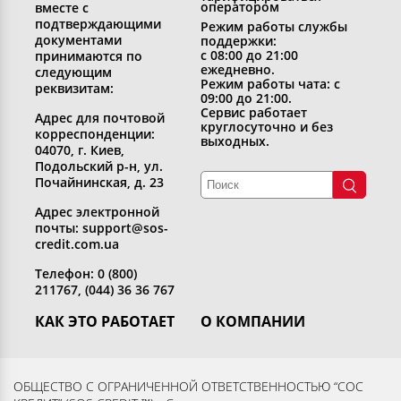
оператором
вместе с
подтверждающими
Режим работы службы
документами
поддержки:
с 08:00 до 21:00
принимаются по
ежедневно.
следующим
Режим работы чата: с
реквизитам:
09:00 до 21:00.
Сервис работает
Адрес для почтовой
круглосуточно и без
корреспонденции:
выходных.
04070, г. Киев,
Подольский р-н, ул.
Почайнинская, д. 23
Адрес электронной
почты: support@sos-
credit.com.ua
Телефон: 0 (800)
211767, (044) 36 36 767
КАК ЭТО РАБОТАЕТ
О КОМПАНИИ
Получить кредит
Кто мы
Вернуть кредит
Раскрытие информации
ОБЩЕСТВО С ОГРАНИЧЕННОЙ ОТВЕТСТВЕННОСТЬЮ “СОС