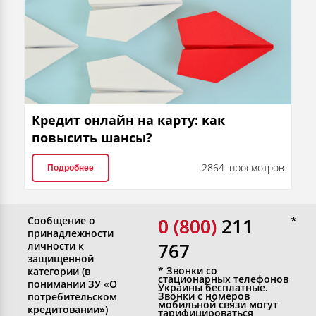
Кредит онлайн на карту: как
повысить шансы?
2864 просмотров
Подробнее
Сообщение о
0 (800)
0 (800) 211
принадлежности
767
личности к
защищенной
* Звонки со
категории (в
стационарных телефонов
понимании ЗУ «О
Украины бесплатные.
Звонки с номеров
потребительском
мобильной связи могут
кредитовании»)
тарифицироваться