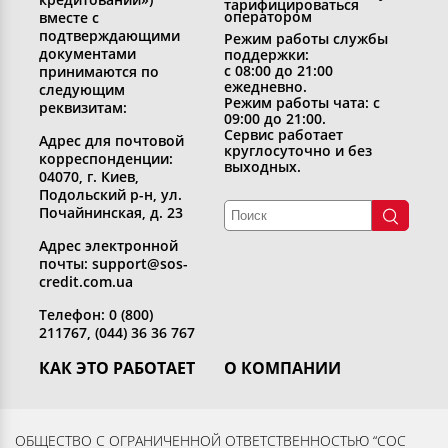
тарифицироваться
оператором
вместе с
подтверждающими
Режим работы службы
документами
поддержки:
с 08:00 до 21:00
принимаются по
ежедневно.
следующим
Режим работы чата: с
реквизитам:
09:00 до 21:00.
Сервис работает
Адрес для почтовой
круглосуточно и без
корреспонденции:
выходных.
04070, г. Киев,
Подольский р-н, ул.
Почайнинская, д. 23
Адрес электронной
почты: support@sos-
credit.com.ua
Телефон: 0 (800)
211767, (044) 36 36 767
КАК ЭТО РАБОТАЕТ
О КОМПАНИИ
Получить кредит
Кто мы
Вернуть кредит
Раскрытие информации
ОБЩЕСТВО С ОГРАНИЧЕННОЙ ОТВЕТСТВЕННОСТЬЮ “СОС