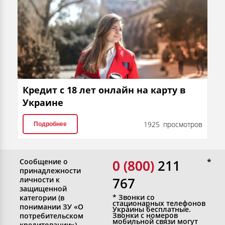
Кредит с 18 лет онлайн на карту в
Украине
1925 просмотров
Подробнее
Сообщение о
0 (800)
0 (800) 211
принадлежности
767
личности к
защищенной
* Звонки со
категории (в
стационарных телефонов
понимании ЗУ «О
Украины бесплатные.
Звонки с номеров
потребительском
мобильной связи могут
кредитовании»)