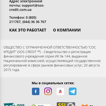
Адрес электронной
почты: support@sos-
credit.com.ua
Телефон: 0 (800)
211767, (044) 36 36 767
КАК ЭТО РАБОТАЕТ
О КОМПАНИИ
Получить кредит
Кто мы
Вернуть кредит
Раскрытие информации
ОБЩЕСТВО С ОГРАНИЧЕННОЙ ОТВЕТСТВЕННОСТЬЮ “СОС
КРЕДИТ” (SOS CREDIT ™) - Свидетельство о регистрации
Вопросы и ответы
Контакты
финансового учреждения серии ИК № 144, выданное
Партнерам
Согласие субъекта на
Национальной комиссией, осуществляющей государственное
регулирование в сфере рынков финансовых услуг, 20 августа
обработку персональных
2015 года.
данных
Мы в социальных сетях: