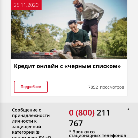
25.11.2020
Кредит онлайн с «черным списком»
7852 просмотров
Подробнее
Сообщение о
0 (800)
0 (800) 211
принадлежности
767
личности к
защищенной
* Звонки со
категории (в
стационарных телефонов
понимании ЗУ «О