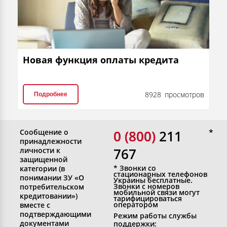
Новая функция оплаты кредита
8928 просмотров
Подробнее
Сообщение о
0 (800)
0 (800) 211
принадлежности
767
личности к
защищенной
* Звонки со
категории (в
стационарных телефонов
понимании ЗУ «О
Украины бесплатные.
Звонки с номеров
потребительском
мобильной связи могут
кредитовании»)
тарифицироваться
оператором
вместе с
подтверждающими
Режим работы службы
документами
поддержки: