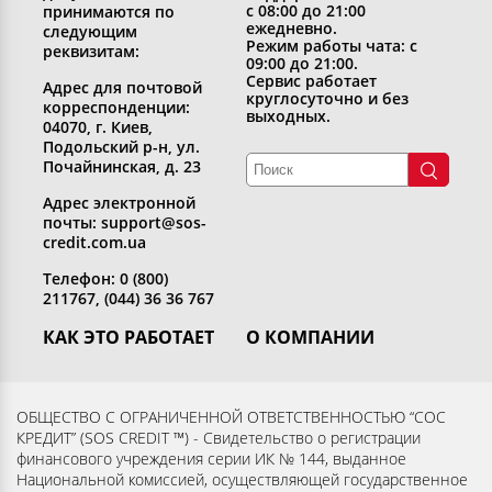
с 08:00 до 21:00
принимаются по
ежедневно.
следующим
Режим работы чата: с
реквизитам:
09:00 до 21:00.
Сервис работает
Адрес для почтовой
круглосуточно и без
корреспонденции:
выходных.
04070, г. Киев,
Подольский р-н, ул.
Почайнинская, д. 23
Адрес электронной
почты: support@sos-
credit.com.ua
Телефон: 0 (800)
211767, (044) 36 36 767
КАК ЭТО РАБОТАЕТ
О КОМПАНИИ
Получить кредит
Кто мы
Вернуть кредит
Раскрытие информации
ОБЩЕСТВО С ОГРАНИЧЕННОЙ ОТВЕТСТВЕННОСТЬЮ “СОС
КРЕДИТ” (SOS CREDIT ™) - Свидетельство о регистрации
Вопросы и ответы
Контакты
финансового учреждения серии ИК № 144, выданное
Партнерам
Согласие субъекта на
Национальной комиссией, осуществляющей государственное