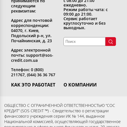
с 08:00 до 21:00
принимаются по
ежедневно.
следующим
Режим работы чата: с
реквизитам:
09:00 до 21:00.
Сервис работает
Адрес для почтовой
круглосуточно и без
корреспонденции:
выходных.
04070, г. Киев,
Подольский р-н, ул.
Почайнинская, д. 23
Адрес электронной
почты: support@sos-
credit.com.ua
Телефон: 0 (800)
211767, (044) 36 36 767
КАК ЭТО РАБОТАЕТ
О КОМПАНИИ
Получить кредит
Кто мы
Вернуть кредит
Раскрытие информации
ОБЩЕСТВО С ОГРАНИЧЕННОЙ ОТВЕТСТВЕННОСТЬЮ “СОС
КРЕДИТ” (SOS CREDIT ™) - Свидетельство о регистрации
Вопросы и ответы
Контакты
финансового учреждения серии ИК № 144, выданное
Партнерам
Согласие субъекта на
Национальной комиссией, осуществляющей государственное
регулирование в сфере рынков финансовых услуг, 20 августа
обработку персональных