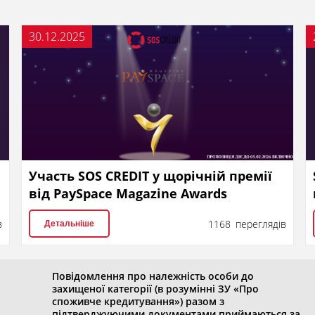
30.12.2025
Участь SOS CREDIT у щорічній премії
від PaySpace Magazine Awards
в
1168 переглядів
Детальніше
Повідомлення про належність особи до
захищеної категорії (в розумінні ЗУ «Про
споживче кредитування») разом з
підтверджуючими документами приймаються за