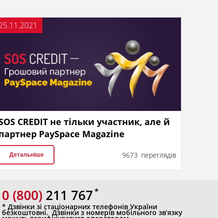
25.11.2021
SOS CREDIT не тільки участник, але й
партнер PaySpace Magazine
9673 переглядів
Детальніше
0 (800)
0 (800) 211 767
* Дзвінки зі стаціонарних телефонів України
безкоштовні. Дзвінки з номерів мобільного зв’язку