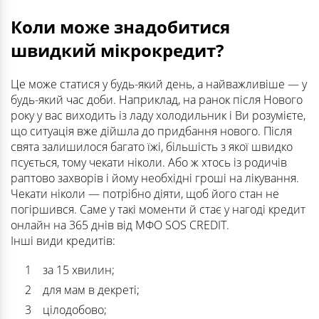
Коли може знадобитися
швидкий мікрокредит?
Це може статися у будь-який день, а найважливіше — у
будь-який час доби. Наприклад, на ранок після Нового
року у вас виходить із ладу холодильник і Ви розумієте,
що ситуація вже дійшла до придбання нового. Після
свята залишилося багато їжі, більшість з якої швидко
псується, тому чекати ніколи. Або ж хтось із родичів
раптово захворів і йому необхідні гроші на лікування.
Чекати ніколи — потрібно діяти, щоб його стан не
погіршився. Саме у такі моменти й стає у нагоді кредит
онлайн на 365 днів від МФО SOS CREDIT.
Інші види кредитів:
за 15 хвилин;
для мам в декреті;
цілодобово;