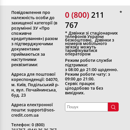
Повідомлення про
0 (800)
0 (800) 211
належність особи до
767
захищеної категорії (в
розумінні ЗУ «Про
* Дзвінки зі стаціонарних
споживче
телефонів України
кредитування») разом
безкоштовні. Дзвінки з
номерів мобільного
з підтверджуючими
зв’язку можуть
документами
тарифікуватися
оператором
приймаються за
наступними
Режим роботи служби
реквізитами:
підтримки:
з 08:00 до 21:00 щоденно.
Адреса для поштової
Режим роботи чату: з
09:00 до 21:00.
кореспонденції: 04070,
Сервіс працює
м. Київ, Подільський р-
цілодобово та без
н, вул. Почайнинська,
вихідних.
буд. 23
Адреса електронної
пошти: support@sos-
credit.com.ua
Телефон: 0 (800)
211767, (044) 36 36 767