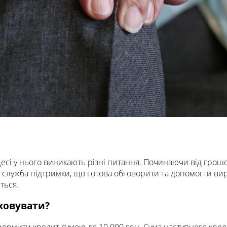
оцесі у нього виникають різні питання. Починаючи від грошо
 служба підтримки, що готова обговорити та допомогти вирі
ться.
аховувати?