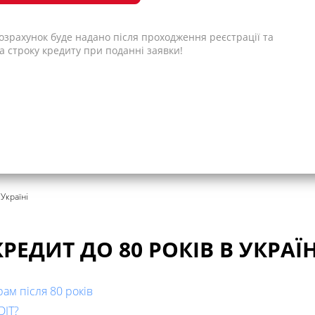
зрахунок буде надано після проходження реєстрації та
а строку кредиту при поданні заявки!
 Україні
КРЕДИТ ДО 80 РОКІВ В УКРАЇН
ам після 80 років
DIT?