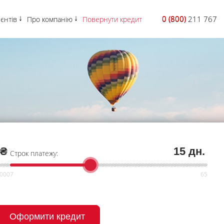
0 (800)
0 (800) 211 767
ієнтів
Про компанію
Повернути кредит
 ₴
15 дн.
Строк платежу:
Оформити кредит