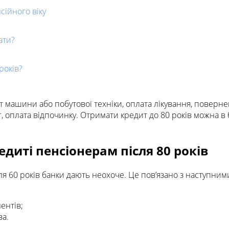
ійного віку
ати?
років?
т машини або побутової техніки, оплата лікування, поверн
г, оплата відпочинку. Отримати кредит до 80 років можна в
диті пенсіонерам після 80 років
ля 60 років банки дають неохоче. Це пов’язано з наступни
ентів;
ва.