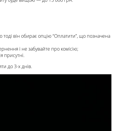
диту буде вищою — до 15 000 грн.
, то тоді він обирає опцію “Оплатити”, що позначена
ернення і не забувайте про комісію;
ія присутні.
ти до 3-х днів.