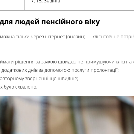
7, 15, 30 днів
для людей пенсійного віку
можна тільки через інтернет (онлайн) — клієнтові не потрі
иймати рішення за заякою швидко, не примушуючи клієнта 
додаткових днів за допомогою послуги пролонгації;
 повторному зверненні ще швидше;
х було схвалено.