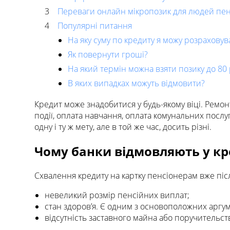
Переваги онлайн мікропозик для людей пенс
Популярні питання
На яку суму по кредиту я можу розраховув
Як повернути гроші?
На який термін можна взяти позику до 80 
В яких випадках можуть відмовити?
Кредит може знадобитися у будь-якому віці. Ремон
події, оплата навчання, оплата комунальних послу
одну і ту ж мету, але в той же час, досить різні.
Чому банки відмовляють у кре
Схвалення кредиту на картку пенсіонерам вже піс
невеликий розмір пенсійних виплат;
стан здоров’я. Є одним з основоположних аргум
відсутність заставного майна або поручительст