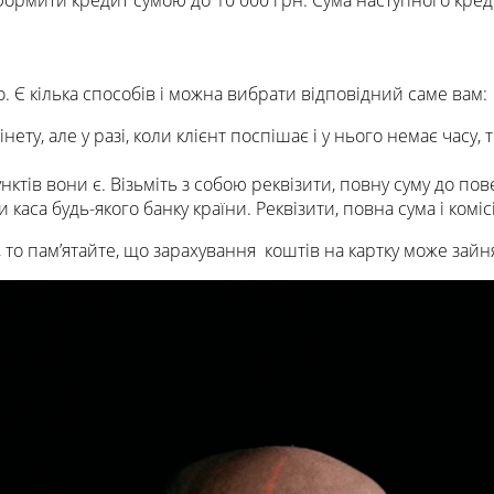
оформити кредит сумою до 10 000 грн. Сума наступного кре
. Є кілька способів і можна вибрати відповідний саме вам:
нету, але у разі, коли клієнт поспішає і у нього немає часу
нктів вони є. Візьміть з собою реквізити, повну суму до пов
каса будь-якого банку країни. Реквізити, повна сума і коміс
то пам’ятайте, що зарахування коштів на картку може зайня