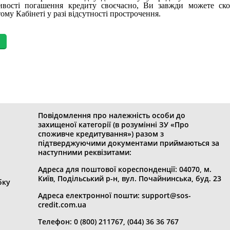
вості погашення кредиту своєчасно, Ви завжди можете ско
му Кабінеті у разі відсутності прострочення.
Повідомлення про належність особи до
захищеної категорії (в розумінні ЗУ «Про
споживче кредитування») разом з
підтверджуючими документами приймаються за
наступними реквізитами:
Адреса для поштової кореспонденції: 04070, м.
Київ, Подільський р-н, вул. Почайнинська, буд. 23
бку
Адреса електронної пошти: support@sos-
credit.com.ua
Телефон: 0 (800) 211767, (044) 36 36 767