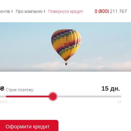
0 (800)
0 (800) 211 767
ієнтів
Про компанію
Повернути кредит
 ₴
15 дн.
Строк платежу:
Оформити кредит