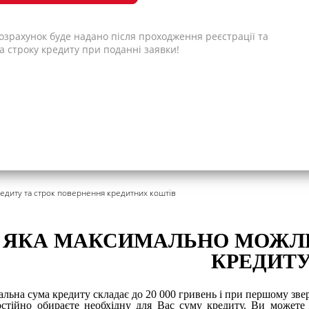
зрахунок буде надано після проходження реєстрації та
а строку кредиту при поданні заявки!
едиту та строк повернення кредитних коштів
ЯКА МАКСИМАЛЬНО МОЖЛИ
КРЕДИТУ
льна сума кредиту складає до 20 000 гривень і при першому звер
стійно обираєте необхідну для Вас суму кредиту. Ви можете 