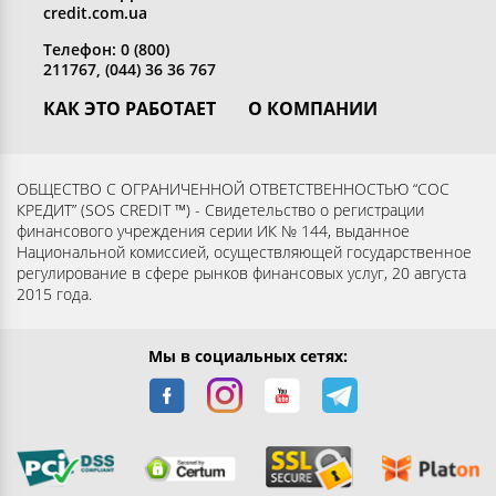
credit.com.ua
Телефон: 0 (800)
211767, (044) 36 36 767
КАК ЭТО РАБОТАЕТ
О КОМПАНИИ
Получить кредит
Кто мы
Вернуть кредит
Раскрытие информации
ОБЩЕСТВО С ОГРАНИЧЕННОЙ ОТВЕТСТВЕННОСТЬЮ “СОС
КРЕДИТ” (SOS CREDIT ™) - Свидетельство о регистрации
Вопросы и ответы
Контакты
финансового учреждения серии ИК № 144, выданное
Партнерам
Согласие субъекта на
Национальной комиссией, осуществляющей государственное
регулирование в сфере рынков финансовых услуг, 20 августа
обработку персональных
2015 года.
данных
Мы в социальных сетях: