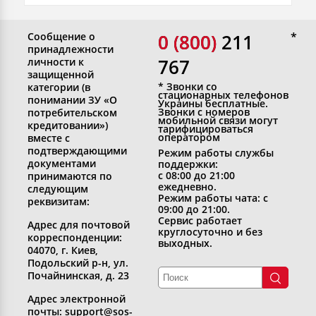
Сообщение о
0 (800)
0 (800) 211
принадлежности
767
личности к
защищенной
* Звонки со
категории (в
стационарных телефонов
понимании ЗУ «О
Украины бесплатные.
Звонки с номеров
потребительском
мобильной связи могут
кредитовании»)
тарифицироваться
оператором
вместе с
подтверждающими
Режим работы службы
документами
поддержки:
с 08:00 до 21:00
принимаются по
ежедневно.
следующим
Режим работы чата: с
реквизитам:
09:00 до 21:00.
Сервис работает
Адрес для почтовой
круглосуточно и без
корреспонденции:
выходных.
04070, г. Киев,
Подольский р-н, ул.
Почайнинская, д. 23
Адрес электронной
почты: support@sos-