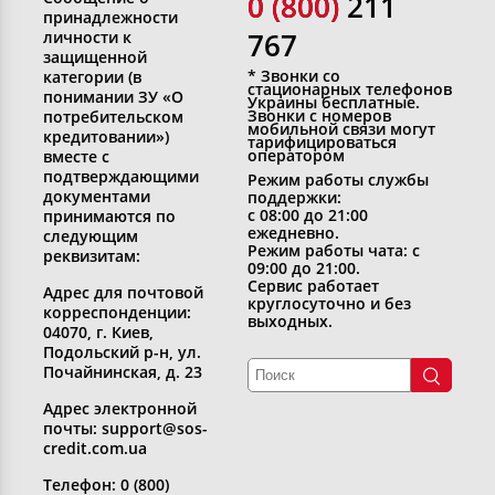
0 (800)
0 (800) 211
принадлежности
767
личности к
защищенной
* Звонки со
категории (в
стационарных телефонов
понимании ЗУ «О
Украины бесплатные.
Звонки с номеров
потребительском
мобильной связи могут
кредитовании»)
тарифицироваться
оператором
вместе с
подтверждающими
Режим работы службы
документами
поддержки:
с 08:00 до 21:00
принимаются по
ежедневно.
следующим
Режим работы чата: с
реквизитам:
09:00 до 21:00.
Сервис работает
Адрес для почтовой
круглосуточно и без
корреспонденции:
выходных.
04070, г. Киев,
Подольский р-н, ул.
Почайнинская, д. 23
Адрес электронной
почты: support@sos-
credit.com.ua
Телефон: 0 (800)