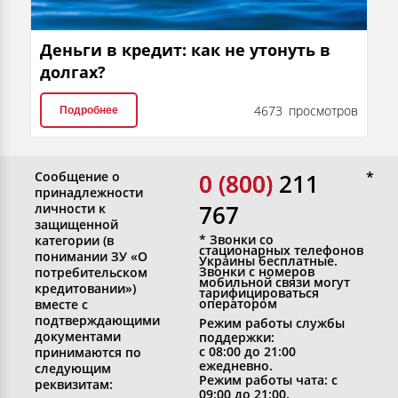
Деньги в кредит: как не утонуть в
долгах?
4673 просмотров
Подробнее
Сообщение о
0 (800)
0 (800) 211
принадлежности
767
личности к
защищенной
* Звонки со
категории (в
стационарных телефонов
понимании ЗУ «О
Украины бесплатные.
Звонки с номеров
потребительском
мобильной связи могут
кредитовании»)
тарифицироваться
оператором
вместе с
подтверждающими
Режим работы службы
документами
поддержки:
с 08:00 до 21:00
принимаются по
ежедневно.
следующим
Режим работы чата: с
реквизитам:
09:00 до 21:00.