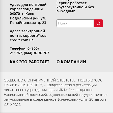
Сервис работает
Адрес для почтовой
круглосуточно и без
корреспонденции:
выходных.
04070, г. Киев,
Подольский р-н, ул.
Почайнинская, д. 23
Адрес электронной
почты: support@sos-
credit.com.ua
Телефон: 0 (800)
211767, (044) 36 36 767
КАК ЭТО РАБОТАЕТ
О КОМПАНИИ
Получить кредит
Кто мы
Вернуть кредит
Раскрытие информации
ОБЩЕСТВО С ОГРАНИЧЕННОЙ ОТВЕТСТВЕННОСТЬЮ “СОС
КРЕДИТ” (SOS CREDIT ™) - Свидетельство о регистрации
Вопросы и ответы
Контакты
финансового учреждения серии ИК № 144, выданное
Партнерам
Согласие субъекта на
Национальной комиссией, осуществляющей государственное
регулирование в сфере рынков финансовых услуг, 20 августа
обработку персональных
2015 года.
данных