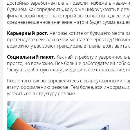
достойная заработная плата позволит избежать навязчи
будущем. Как определить, какую же цифру указать в р
финансовый порог, на который вы согласны. Далее, из
средневзвешенное значение – это и будет сумма вашей
Карьерный рост.
Чего вы хотите от будущего места р
претендуете сейчас и о чем мечтаете через год? Возмож
возможно, у вас зреют грандиозные планы возглавить о
Социальный пакет.
Как найти работу и уверенность 
просто, но возможно. Все больше работодателей соблюд
“белую заработную плату”, медицинское страхование, 
После того, как вы определитесь с вышеуказанными п
этапу: оформлению резюме. Тем более, вся информация д
уложить ее в структуру резюме.