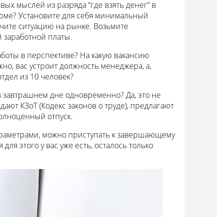
вых мыслей из разряда “где взять денег” в
езюме? Установите для себя минимальный
учите ситуацию на рынке. Возьмите
 заработной платы.
аботы в перспективе? На какую вакансию
но, вас устроит должность менеджера, а,
тдел из 10 человек?
в завтрашнем дне одновременно? Да, это не
ают КЗоТ (Кодекс законов о труде), предлагают
полноценный отпуск.
араметрами, можно приступать к завершающему
ля этого у вас уже есть, осталось только