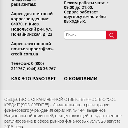
Режим работы чата: с
реквизитам:
09:00 до 21:00.
Сервис работает
Адрес для почтовой
круглосуточно и без
корреспонденции:
выходных.
04070, г. Киев,
Подольский р-н, ул.
Почайнинская, д. 23
Адрес электронной
почты: support@sos-
credit.com.ua
Телефон: 0 (800)
211767, (044) 36 36 767
КАК ЭТО РАБОТАЕТ
О КОМПАНИИ
Получить кредит
Кто мы
Вернуть кредит
Раскрытие информации
ОБЩЕСТВО С ОГРАНИЧЕННОЙ ОТВЕТСТВЕННОСТЬЮ “СОС
КРЕДИТ” (SOS CREDIT ™) - Свидетельство о регистрации
Вопросы и ответы
Контакты
финансового учреждения серии ИК № 144, выданное
Партнерам
Согласие субъекта на
Национальной комиссией, осуществляющей государственное
регулирование в сфере рынков финансовых услуг, 20 августа
обработку персональных
2015 года.