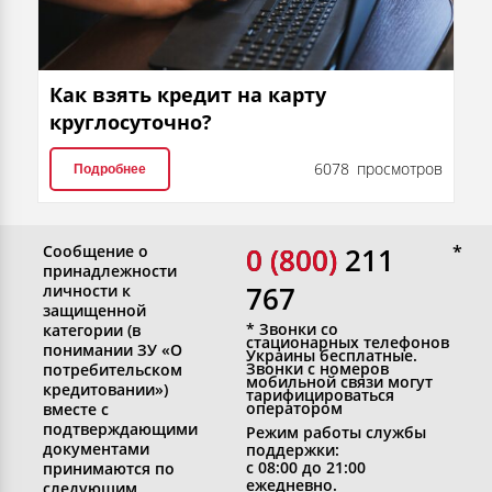
Как взять кредит на карту
круглосуточно?
6078 просмотров
Подробнее
Сообщение о
0 (800)
0 (800) 211
принадлежности
767
личности к
защищенной
* Звонки со
категории (в
стационарных телефонов
понимании ЗУ «О
Украины бесплатные.
Звонки с номеров
потребительском
мобильной связи могут
кредитовании»)
тарифицироваться
оператором
вместе с
подтверждающими
Режим работы службы
документами
поддержки:
с 08:00 до 21:00
принимаются по
ежедневно.
следующим