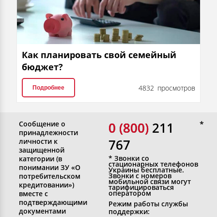
Как планировать свой семейный
бюджет?
4832 просмотров
Подробнее
Сообщение о
0 (800)
0 (800) 211
принадлежности
767
личности к
защищенной
* Звонки со
категории (в
стационарных телефонов
понимании ЗУ «О
Украины бесплатные.
Звонки с номеров
потребительском
мобильной связи могут
кредитовании»)
тарифицироваться
оператором
вместе с
подтверждающими
Режим работы службы
документами
поддержки: