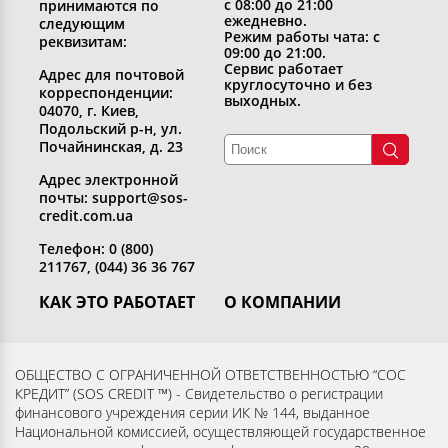
с 08:00 до 21:00
принимаются по
ежедневно.
следующим
Режим работы чата: с
реквизитам:
09:00 до 21:00.
Сервис работает
Адрес для почтовой
круглосуточно и без
корреспонденции:
выходных.
04070, г. Киев,
Подольский р-н, ул.
Почайнинская, д. 23
Адрес электронной
почты: support@sos-
credit.com.ua
Телефон: 0 (800)
211767, (044) 36 36 767
КАК ЭТО РАБОТАЕТ
О КОМПАНИИ
Получить кредит
Кто мы
Вернуть кредит
Раскрытие информации
ОБЩЕСТВО С ОГРАНИЧЕННОЙ ОТВЕТСТВЕННОСТЬЮ “СОС
КРЕДИТ” (SOS CREDIT ™) - Свидетельство о регистрации
Вопросы и ответы
Контакты
финансового учреждения серии ИК № 144, выданное
Партнерам
Согласие субъекта на
Национальной комиссией, осуществляющей государственное