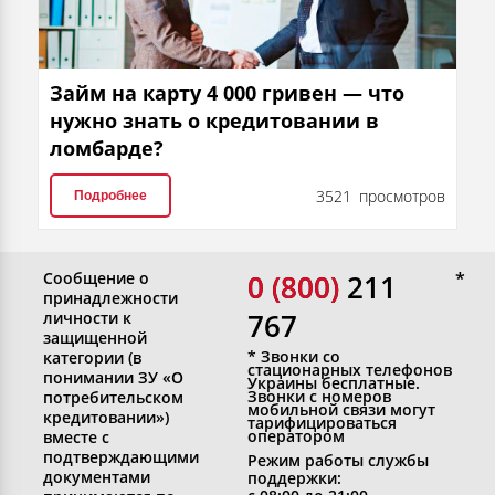
Займ на карту 4 000 гривен — что
нужно знать о кредитовании в
ломбарде?
3521 просмотров
Подробнее
Сообщение о
0 (800)
0 (800) 211
принадлежности
767
личности к
защищенной
* Звонки со
категории (в
стационарных телефонов
понимании ЗУ «О
Украины бесплатные.
Звонки с номеров
потребительском
мобильной связи могут
кредитовании»)
тарифицироваться
оператором
вместе с
подтверждающими
Режим работы службы
документами
поддержки: