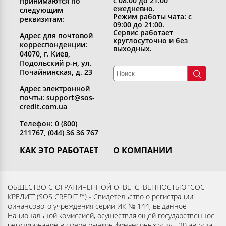
с 08:00 до 21:00
принимаются по
ежедневно.
следующим
Режим работы чата: с
реквизитам:
09:00 до 21:00.
Сервис работает
Адрес для почтовой
круглосуточно и без
корреспонденции:
выходных.
04070, г. Киев,
Подольский р-н, ул.
Почайнинская, д. 23
Адрес электронной
почты: support@sos-
credit.com.ua
Телефон: 0 (800)
211767, (044) 36 36 767
КАК ЭТО РАБОТАЕТ
О КОМПАНИИ
Получить кредит
Кто мы
Вернуть кредит
Раскрытие информации
ОБЩЕСТВО С ОГРАНИЧЕННОЙ ОТВЕТСТВЕННОСТЬЮ “СОС
КРЕДИТ” (SOS CREDIT ™) - Свидетельство о регистрации
Вопросы и ответы
Контакты
финансового учреждения серии ИК № 144, выданное
Партнерам
Согласие субъекта на
Национальной комиссией, осуществляющей государственное
регулирование в сфере рынков финансовых услуг, 20 августа
обработку персональных