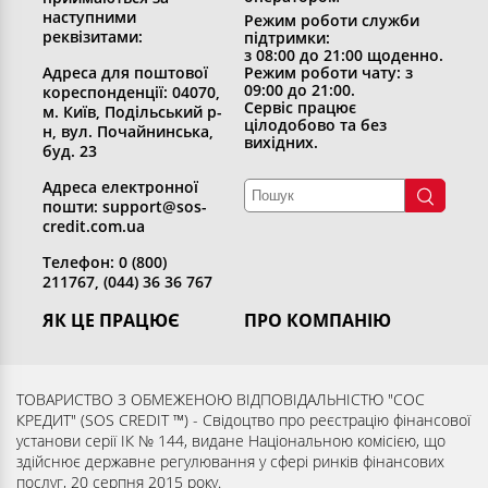
наступними
Режим роботи служби
реквізитами:
підтримки:
з 08:00 до 21:00 щоденно.
Адреса для поштової
Режим роботи чату: з
09:00 до 21:00.
кореспонденції: 04070,
Сервіс працює
м. Київ, Подільський р-
цілодобово та без
н, вул. Почайнинська,
вихідних.
буд. 23
Адреса електронної
пошти: support@sos-
credit.com.ua
Телефон: 0 (800)
211767, (044) 36 36 767
ЯК ЦЕ ПРАЦЮЄ
ПРО КОМПАНІЮ
Отримати кредит
Хто ми
Повернути кредит
Розкриття інформації
ТОВАРИСТВО З ОБМЕЖЕНОЮ ВІДПОВІДАЛЬНІСТЮ "СОС
КРЕДИТ" (SOS CREDIT ™) - Свідоцтво про реєстрацію фінансової
Запитання та відповіді
Контакти
установи серії ІК № 144, видане Національною комісією, що
Партнерам
Згода суб’єкта на обробку
здійснює державне регулювання у сфері ринків фінансових
послуг, 20 серпня 2015 року.
персональних даних