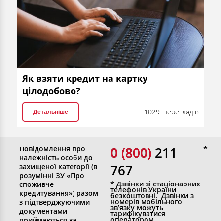
Як взяти кредит на картку
цілодобово?
1029 переглядів
Детальніше
Повідомлення про
0 (800)
0 (800) 211
належність особи до
767
захищеної категорії (в
розумінні ЗУ «Про
* Дзвінки зі стаціонарних
споживче
телефонів України
кредитування») разом
безкоштовні. Дзвінки з
номерів мобільного
з підтверджуючими
зв’язку можуть
документами
тарифікуватися
оператором
приймаються за