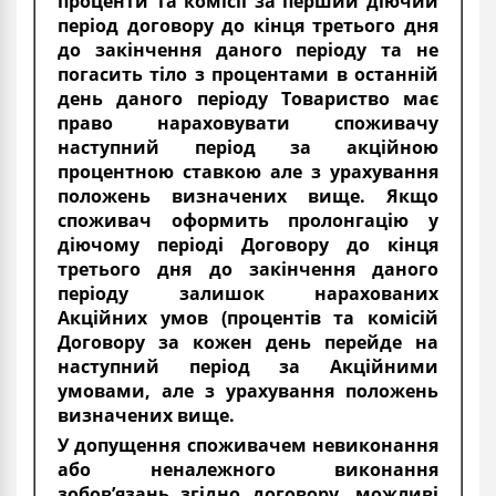
проценти та комісії за перший діючий
період договору до кінця третього дня
до закінчення даного періоду та не
погасить тіло з процентами в останній
день даного періоду Товариство має
право нараховувати споживачу
наступний період за акційною
процентною ставкою але з урахування
положень визначених вище. Якщо
споживач оформить пролонгацію у
діючому періоді Договору до кінця
третього дня до закінчення даного
періоду залишок нарахованих
Акційних умов (процентів та комісій
Договору за кожен день перейде на
наступний період за Акційними
умовами, але з урахування положень
визначених вище.
У допущення споживачем невиконання
або неналежного виконання
зобов’язань згідно договору, можливі