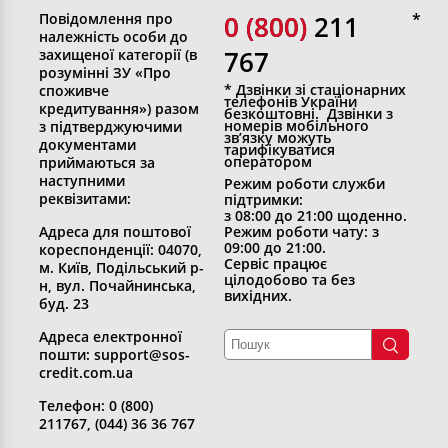
Повідомлення про
0 (800)
0 (800) 211
належність особи до
767
захищеної категорії (в
розумінні ЗУ «Про
* Дзвінки зі стаціонарних
споживче
телефонів України
кредитування») разом
безкоштовні. Дзвінки з
номерів мобільного
з підтверджуючими
зв’язку можуть
документами
тарифікуватися
оператором
приймаються за
наступними
Режим роботи служби
реквізитами:
підтримки:
з 08:00 до 21:00 щоденно.
Адреса для поштової
Режим роботи чату: з
09:00 до 21:00.
кореспонденції: 04070,
Сервіс працює
м. Київ, Подільський р-
цілодобово та без
н, вул. Почайнинська,
вихідних.
буд. 23
Адреса електронної
пошти: support@sos-
credit.com.ua
Телефон: 0 (800)
211767, (044) 36 36 767