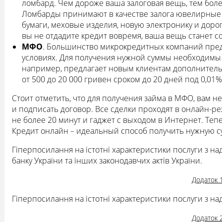
ломбард. Чем дороже ваша залоговая вещь, тем бол
Ломбарды принимают в качестве залога ювелирные
бумаги, меховые изделия, новую электронику и дор
вы не отдадите кредит вовремя, ваша вещь станет 
МФО
. Большинство микрокредитных компаний предл
условиях. Для получения нужной суммы необходимы т
например, предлагает новым клиентам дополнитель
от 500 до 20 000 гривен сроком до 20 дней под 0,01%
Стоит отметить, что для получения займа в МФО, вам н
и подписать договор. Все сделки проходят в онлайн-ре
не более 20 минут и гаджет с выходом в Интернет. Тепе
Кредит онлайн – идеальный способ получить нужную су
Гіперпосилання на істотні характеристики послуги з н
банку України та інших законодавчих актів України.
Додаток 
Гіперпосилання на істотні характеристики послуги з н
Додаток 