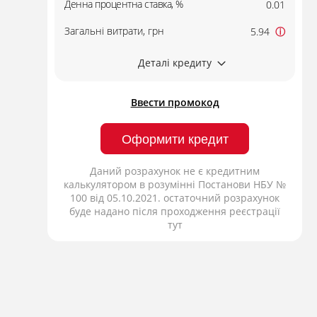
Денна процентна ставка, %
0.01
Загальні витрати, грн
5.94
ⓘ
Деталі кредиту
Ввести промокод
Оформити кредит
Даний розрахунок не є кредитним
калькулятором в розумінні Постанови НБУ №
100 від 05.10.2021. остаточний розрахунок
буде надано після проходження реєстрації
тут