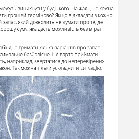
можуть виникнути у будь-кого. На жаль, не кожна
яти грошей терміново? Якщо відкладати з кожної
 запас, який дозволить не думати про те, де
хорошу суму, яка дасть можливість без втрат
хідно тримати кілька варіантів про запас.
ксимально безболісно. Не варто приймати
ть, наприклад, звертатися до неперевірених
акон. Так можна тільки ускладнити ситуацію.