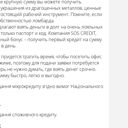
ее крупную сумму вы можете получить.
 украшения из драгоценных металлов, ценные
огостоящий рабочий инструмент. Помните, если
собственностью ломбарда.
агают взять деньги в долг на очень лояльных
олько паспорт и код. Компания SOS CREDIT,
ный бонус – получить первый кредит на сумму
 в день.
е придется тратить время, чтобы посетить офис
жиме, поэтому для подачи заявки потребуется
рь не нужно думать, где взять денег срочно.
мму быстро, легко и выгодно.
адання мікрокредиту згідно вимог Національного
1
адання споживчого кредиту.
2