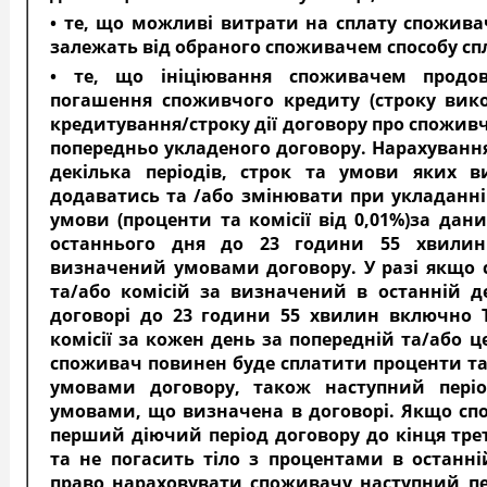
• те, що можливі витрати на сплату спожива
залежать від обраного споживачем способу сп
• те, що ініціювання споживачем продовж
погашення споживчого кредиту (строку вико
кредитування/строку дії договору про спожив
попередньо укладеного договору. Нарахування
декілька періодів, строк та умови яких в
додаватись та /або змінювати при укладанні 
умови (проценти та комісії від 0,01%)за да
останнього дня до 23 години 55 хвилин
визначений умовами договору. У разі якщо 
та/або комісій за визначений в останній д
договорі до 23 години 55 хвилин включно 
комісії за кожен день за попередній та/або 
споживач повинен буде сплатити проценти та/
умовами договору, також наступний пері
умовами, що визначена в договорі. Якщо спо
перший діючий період договору до кінця трет
та не погасить тіло з процентами в останні
право нараховувати споживачу наступний п