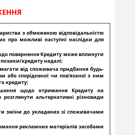
ЖЕННЯ
вариства з обмеженою відповідальністю
мо про можливі наступні наслідки для
щодо повернення Кредиту може вплинути
 позики/кредиту надалі;
вимагати від споживача придбання будь-
ви або спорідненої чи пов’язаної з ним
го кредиту;
рішення щодо отримання Кредиту на
 розглянути альтернативні різновиди
ити зміни до укладених зі споживачами
имання рекламних матеріалів засобами