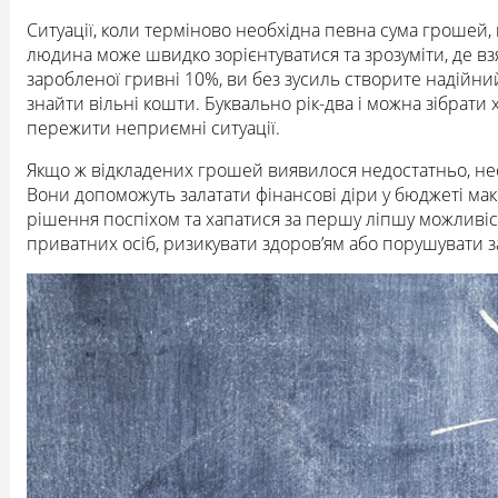
Ситуації, коли терміново необхідна певна сума грошей, 
людина може швидко зорієнтуватися та зрозуміти, де вз
заробленої гривні 10%, ви без зусиль створите надійний
знайти вільні кошти. Буквально рік-два і можна зібрати 
пережити неприємні ситуації.
Якщо ж відкладених грошей виявилося недостатньо, необ
Вони допоможуть залатати фінансові діри у бюджеті ма
рішення поспіхом та хапатися за першу ліпшу можливіс
приватних осіб, ризикувати здоров’ям або порушувати з