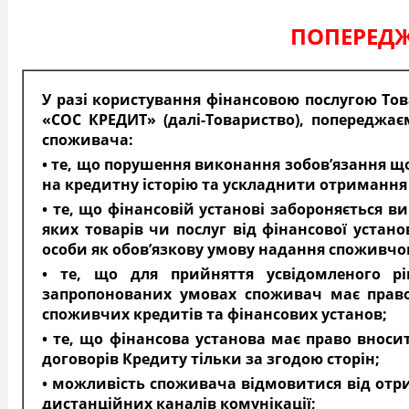
ПОПЕРЕД
У разі користування фінансовою послугою То
«СОС КРЕДИТ» (далі-Товариство), попереджає
споживача:
• те, що порушення виконання зобов’язання 
на кредитну історію та ускладнити отримання
• те, що фінансовій установі забороняється 
яких товарів чи послуг від фінансової устано
особи як обов’язкову умову надання споживчо
• те, що для прийняття усвідомленого 
запропонованих умовах споживач має право
споживчих кредитів та фінансових установ;
• те, що фінансова установа має право внос
договорів Кредиту тільки за згодою сторін;
• можливість споживача відмовитися від отр
дистанційних каналів комунікації;