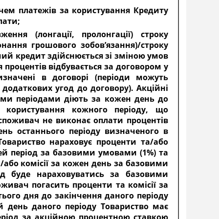
чем платежів за користування Кредиту
лати;
ення (лонгації, пролонгації) строку
нання грошового зобов’язання)/строку
чий кредит здійснюється зі зміною умов
 процентів відбувається за договором у
изначені в договорі (періоди можуть
додаткових угод до договору). Акційні
ними періодами діють за кожен день до
 користування кожного періоду, що
споживач не виконає оплати процентів
ень останнього періоду визначеного в
Товариство нараховує проценти та/або
цей період за базовими умовами (1%) та
або комісії за кожен день за базовими
од буде нараховуватись за базовими
живач погасить проценти та комісії за
ього дня до закінчення даного періоду
й день даного періоду Товариство має
еріод за акційною процентною ставкою