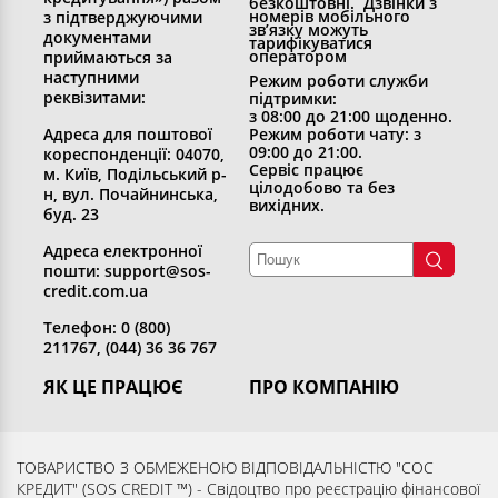
безкоштовні. Дзвінки з
номерів мобільного
з підтверджуючими
зв’язку можуть
документами
тарифікуватися
оператором
приймаються за
наступними
Режим роботи служби
реквізитами:
підтримки:
з 08:00 до 21:00 щоденно.
Адреса для поштової
Режим роботи чату: з
09:00 до 21:00.
кореспонденції: 04070,
Сервіс працює
м. Київ, Подільський р-
цілодобово та без
н, вул. Почайнинська,
вихідних.
буд. 23
Адреса електронної
пошти: support@sos-
credit.com.ua
Телефон: 0 (800)
211767, (044) 36 36 767
ЯК ЦЕ ПРАЦЮЄ
ПРО КОМПАНІЮ
Отримати кредит
Хто ми
Повернути кредит
Розкриття інформації
ТОВАРИСТВО З ОБМЕЖЕНОЮ ВІДПОВІДАЛЬНІСТЮ "СОС
КРЕДИТ" (SOS CREDIT ™) - Свідоцтво про реєстрацію фінансової
Запитання та відповіді
Контакти