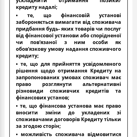
ускладнити отримання позики/
кредиту надалі;
• те, що фінансовій установі
забороняється вимагати від споживача
придбання будь- яких товарів чи послуг
від фінансової установи або спорідненої
чи пов’язаної з ним особи як
обов’язкову умову надання споживчого
кредиту;
• те, що для прийняття усвідомленого
рішення щодо отримання Кредиту на
запропонованих умовах споживач має
право розглянути альтернативні
різновиди споживчих кредитів та
фінансових установ;
• те, що фінансова установа має право
вносити зміни до укладених зі
споживачами договорів Кредиту тільки
за згодою сторін;
• можливість споживача відмовитися