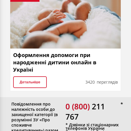
Оформлення допомоги при
народженні дитини онлайн в
Україні
3420 переглядів
Детальніше
Повідомлення про
0 (800)
0 (800) 211
належність особи до
767
захищеної категорії (в
розумінні ЗУ «Про
* Дзвінки зі стаціонарних
споживче
телефонів України
кредитування») разом