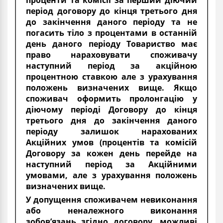
проценти та комісії за перший діючий
період договору до кінця третього дня
до закінчення даного періоду та не
погасить тіло з процентами в останній
день даного періоду Товариство має
право нараховувати споживачу
наступний період за акційною
процентною ставкою але з урахування
положень визначених вище. Якщо
споживач оформить пролонгацію у
діючому періоді Договору до кінця
третього дня до закінчення даного
періоду залишок нарахованих
Акційних умов (процентів та комісій
Договору за кожен день перейде на
наступний період за Акційними
умовами, але з урахування положень
визначених вище.
У допущення споживачем невиконання
або неналежного виконання
зобов’язань згідно договору, можливі