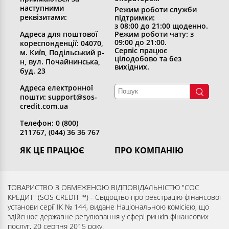
наступними
Режим роботи служби
реквізитами:
підтримки:
з 08:00 до 21:00 щоденно.
Адреса для поштової
Режим роботи чату: з
09:00 до 21:00.
кореспонденції: 04070,
Сервіс працює
м. Київ, Подільський р-
цілодобово та без
н, вул. Почайнинська,
вихідних.
буд. 23
Адреса електронної
пошти: support@sos-
credit.com.ua
Телефон: 0 (800)
211767, (044) 36 36 767
ЯК ЦЕ ПРАЦЮЄ
ПРО КОМПАНІЮ
Отримати кредит
Хто ми
Повернути кредит
Розкриття інформації
ТОВАРИСТВО З ОБМЕЖЕНОЮ ВІДПОВІДАЛЬНІСТЮ "СОС
КРЕДИТ" (SOS CREDIT ™) - Свідоцтво про реєстрацію фінансової
Запитання та відповіді
Контакти
установи серії ІК № 144, видане Національною комісією, що
Партнерам
Згода суб’єкта на обробку
здійснює державне регулювання у сфері ринків фінансових
послуг, 20 серпня 2015 року.
персональних даних