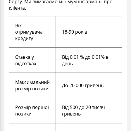
боргу. Ми вимагаємо мінімум інформації про
клієнта.
Вік
отримувача
18-90 років
кредиту
Ставка у
Від 0,01 % до 0,01% в
відсотках
день
Максимальний
До 20 000 гривень
розмір позики
Розмір першої
Від 500 до 20 тисяч
позики
гривень