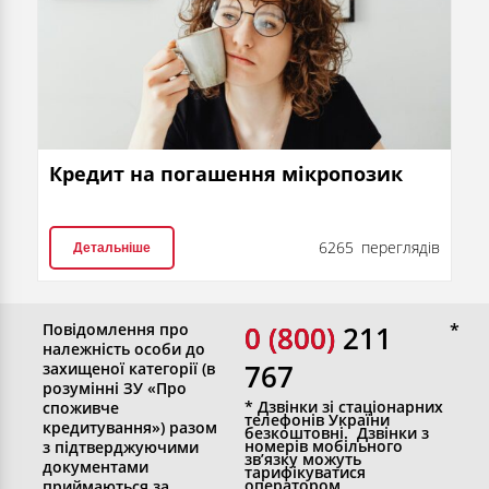
Кредит на погашення мікропозик
6265 переглядів
Детальніше
Повідомлення про
0 (800)
0 (800) 211
належність особи до
767
захищеної категорії (в
розумінні ЗУ «Про
* Дзвінки зі стаціонарних
споживче
телефонів України
кредитування») разом
безкоштовні. Дзвінки з
номерів мобільного
з підтверджуючими
зв’язку можуть
документами
тарифікуватися
оператором
приймаються за