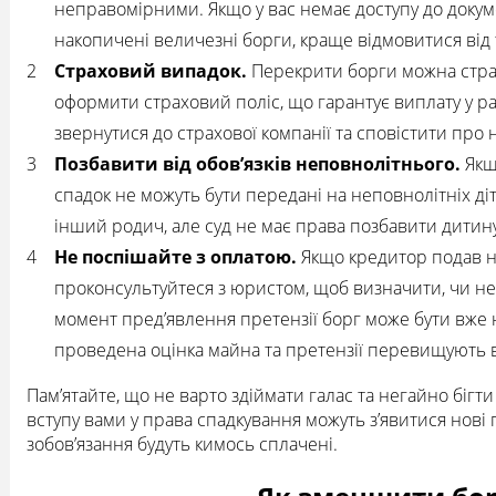
неправомірними. Якщо у вас немає доступу до докумен
накопичені величезні борги, краще відмовитися від 
Страховий випадок.
Перекрити борги можна стра
оформити страховий поліс, що гарантує виплату у р
звернутися до страхової компанії та сповістити про 
Позбавити від обов’язків неповнолітнього.
Якщо
спадок не можуть бути передані на неповнолітніх діт
інший родич, але суд не має права позбавити дитину 
Не поспішайте з оплатою.
Якщо кредитор подав на
проконсультуйтеся з юристом, щоб визначити, чи не
момент пред’явлення претензії борг може бути вже
проведена оцінка майна та претензії перевищують 
Пам’ятайте, що не варто здіймати галас та негайно бігт
вступу вами у права спадкування можуть з’явитися нові п
зобов’язання будуть кимось сплачені.