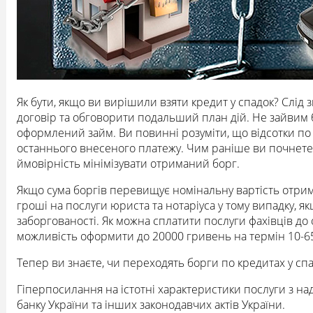
Як бути, якщо ви вирішили взяти кредит у спадок? Слід 
договір та обговорити подальший план дій. Не зайвим бу
оформлений займ. Ви повинні розуміти, що відсотки по 
останнього внесеного платежу. Чим раніше ви почнете
ймовірність мінімізувати отриманий борг.
Якщо сума боргів перевищує номінальну вартість отрим
гроші на послуги юриста та нотаріуса у тому випадку, 
заборгованості. Як можна сплатити послуги фахівців д
можливість оформити до 20000 гривень на термін 10-65
Тепер ви знаєте, чи переходять борги по кредитах у спад
Гіперпосилання на істотні характеристики послуги з н
банку України та інших законодавчих актів України.