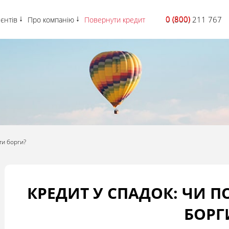
0 (800)
0 (800) 211 767
ієнтів
Про компанію
Повернути кредит
ти борги?
КРЕДИТ У СПАДОК: ЧИ П
БОРГ