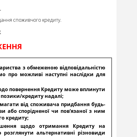
1
адання споживчого кредиту.
2
ЖЕННЯ
вариства з обмеженою відповідальністю
мо про можливі наступні наслідки для
щодо повернення Кредиту може вплинути
 позики/кредиту надалі;
вимагати від споживача придбання будь-
ви або спорідненої чи пов’язаної з ним
го кредиту;
рішення щодо отримання Кредиту на
 розглянути альтернативні різновиди