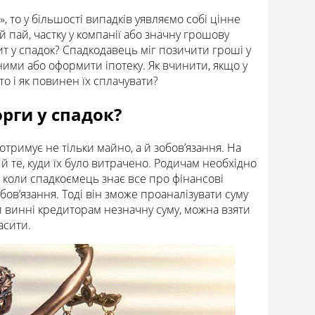
то у більшості випадків уявляємо собі цінне
 пай, частку у компанії або значну грошову
т у спадок? Спадкодавець міг позичити гроші у
 ними або оформити іпотеку. Як вчинити, якщо у
о і як повинен їх сплачувати?
рги у спадок?
тримує не тільки майно, а й зобов’язання. На
 те, куди їх було витрачено. Родичам необхідно
, коли спадкоємець знає все про фінансові
ов’язання. Тоді він зможе проаналізувати суму
ви винні кредиторам незначну суму, можна взяти
асити.