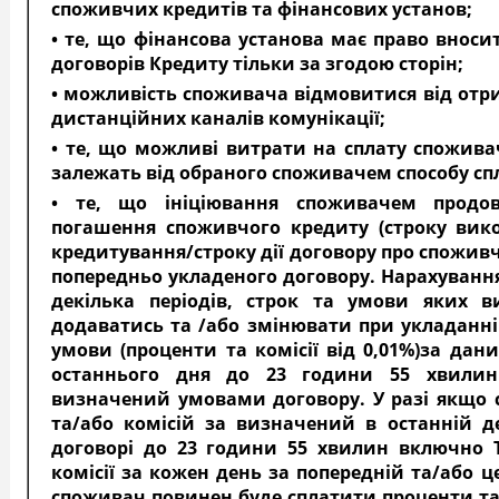
споживчих кредитів та фінансових установ;
• те, що фінансова установа має право внос
договорів Кредиту тільки за згодою сторін;
• можливість споживача відмовитися від отр
дистанційних каналів комунікації;
• те, що можливі витрати на сплату спожива
залежать від обраного споживачем способу сп
• те, що ініціювання споживачем продовж
погашення споживчого кредиту (строку вико
кредитування/строку дії договору про спожив
попередньо укладеного договору. Нарахування
декілька періодів, строк та умови яких в
додаватись та /або змінювати при укладанні 
умови (проценти та комісії від 0,01%)за да
останнього дня до 23 години 55 хвилин
визначений умовами договору. У разі якщо 
та/або комісій за визначений в останній д
договорі до 23 години 55 хвилин включно 
комісії за кожен день за попередній та/або 
споживач повинен буде сплатити проценти та/