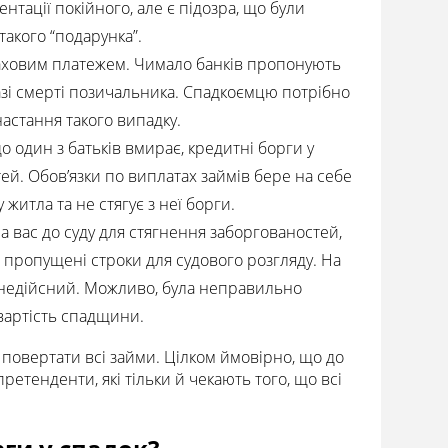
тації покійного, але є підозра, що були
такого “подарунка”.
ховим платежем. Чимало банків пропонують
азі смерті позичальника. Спадкоємцю потрібно
настання такого випадку.
 один з батьків вмирає, кредитні борги у
ей. Обов’язки по виплатах займів бере на себе
житла та не стягує з неї борги.
 вас до суду для стягнення заборгованостей,
 пропущені строки для судового розгляду. На
 недійсний. Можливо, була неправильно
вартість спадщини.
и повертати всі займи. Цілком ймовірно, що до
ретенденти, які тільки й чекають того, що всі