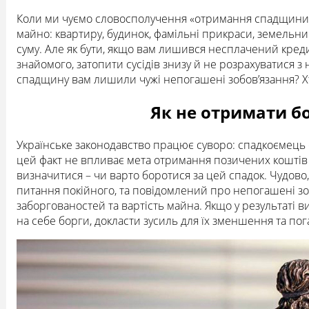
Коли ми чуємо словосполучення «отримання спадщини», 
майно: квартиру, будинок, фамільні прикраси, земельний
суму. Але як бути, якщо вам лишився несплачений креди
знайомого, затопити сусідів знизу й не розрахуватися з
спадщину вам лишили чужі непогашені зобов’язання? Хт
Як не отримати бо
Українське законодавство працює суворо: спадкоємець о
цей факт не впливає мета отримання позичених коштів й
визначитися – чи варто боротися за цей спадок. Чудово
питання покійного, та повідомлений про непогашені зоб
заборгованостей та вартість майна. Якщо у результаті 
на себе борги, докласти зусиль для їх зменшення та пог