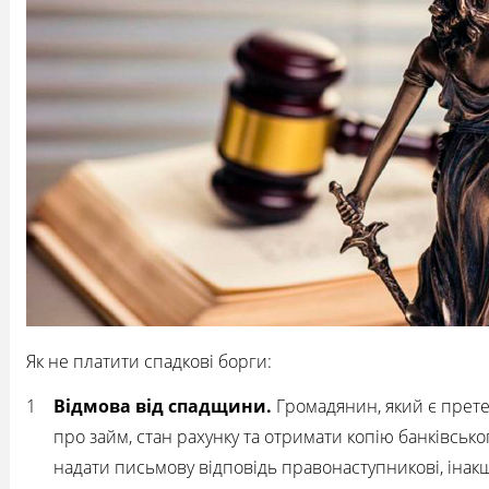
Як не платити спадкові борги:
Відмова від спадщини.
Громадянин, який є прете
про займ, стан рахунку та отримати копію банківсько
надати письмову відповідь правонаступникові, інакше 