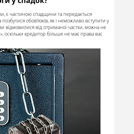
ги у спадок?
ами, є частиною спадщини та передається
позбутися обов’язків, як і неможливо вступити у
ви відмовилися від отриманої частки, можна не
», оскільки кредитор більше не має права вас