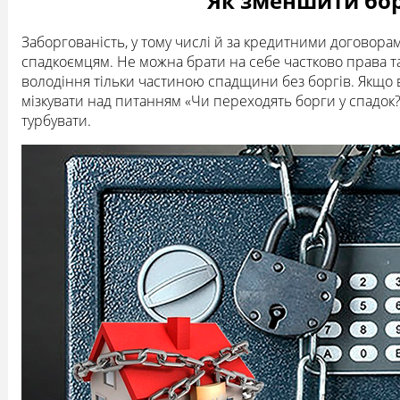
Як зменшити бор
Заборгованість, у тому числі й за кредитними договор
спадкоємцям. Не можна брати на себе частково права та 
володіння тільки частиною спадщини без боргів. Якщо 
мізкувати над питанням «Чи переходять борги у спадок?
турбувати.