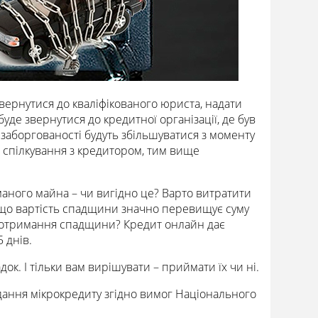
звернутися до кваліфікованого юриста, надати
де звернутися до кредитної організації, де був
заборгованості будуть збільшуватися з моменту
 спілкування з кредитором, тим вище
аного майна – чи вигідно це? Варто витратити
якщо вартість спадщини значно перевищує суму
о отримання спадщини? Кредит онлайн дає
 днів.
ок. І тільки вам вирішувати – приймати їх чи ні.
адання мікрокредиту згідно вимог Національного