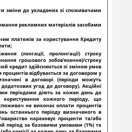
ити зміни до укладених зі споживачами
имання рекламних матеріалів засобами
чем платежів за користування Кредиту
лати;
ення (лонгації, пролонгації) строку
нання грошового зобов’язання)/строку
чий кредит здійснюється зі зміною умов
 процентів відбувається за договором у
изначені в договорі (періоди можуть
додаткових угод до договору). Акційні
ними періодами діють за кожен день до
 користування кожного періоду, що
споживач не виконає оплати процентів
ень останнього періоду визначеного в
Товариство нараховує проценти та/або
цей період за базовими умовами (1%) та
або комісії за кожен день за базовими