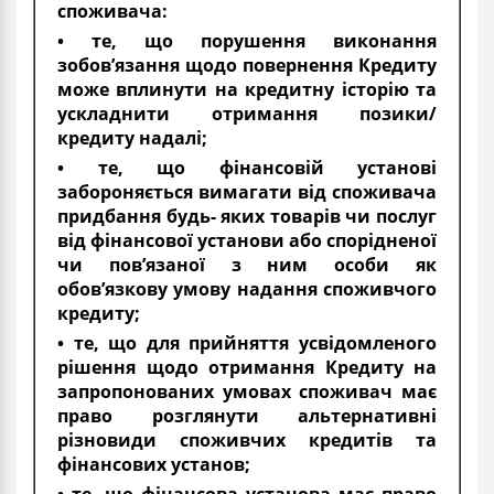
споживача:
• те, що порушення виконання
зобов’язання щодо повернення Кредиту
може вплинути на кредитну історію та
ускладнити отримання позики/
кредиту надалі;
• те, що фінансовій установі
забороняється вимагати від споживача
придбання будь- яких товарів чи послуг
від фінансової установи або спорідненої
чи пов’язаної з ним особи як
обов’язкову умову надання споживчого
кредиту;
• те, що для прийняття усвідомленого
рішення щодо отримання Кредиту на
запропонованих умовах споживач має
право розглянути альтернативні
різновиди споживчих кредитів та
фінансових установ;
• те, що фінансова установа має право