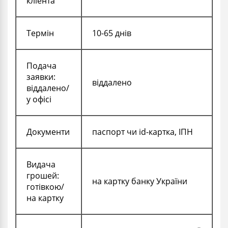
кліента
Термін
10-65 днів
Подача
заявки:
віддалено
віддалено/
у офісі
Документи
паспорт чи id-картка, ІПН
Видача
грошей:
на картку банку
України
готівкою/
на картку