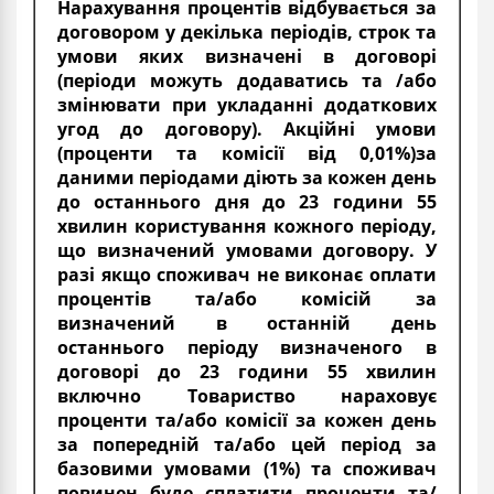
Нарахування процентів відбувається за
договором у декілька періодів, строк та
умови яких визначені в договорі
(періоди можуть додаватись та /або
змінювати при укладанні додаткових
угод до договору). Акційні умови
(проценти та комісії від 0,01%)за
даними періодами діють за кожен день
до останнього дня до 23 години 55
хвилин користування кожного періоду,
що визначений умовами договору. У
разі якщо споживач не виконає оплати
процентів та/або комісій за
визначений в останній день
останнього періоду визначеного в
договорі до 23 години 55 хвилин
включно Товариство нараховує
проценти та/або комісії за кожен день
за попередній та/або цей період за
базовими умовами (1%) та споживач
повинен буде сплатити проценти та/