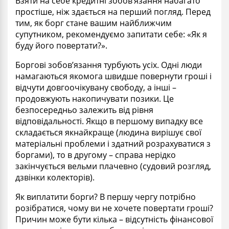
Взяти на себе кредитні зобов’язання набагато
простіше, ніж здається на перший погляд. Перед
тим, як борг стане вашим найближчим
супутником, рекомендуємо запитати себе: «Як я
буду його повертати?».
Боргові зобов’язання турбують усіх. Одні люди
намагаються якомога швидше повернути гроші і
відчути довгоочікувану свободу, а інші –
продовжують накопичувати позики. Це
безпосередньо залежить від рівня
відповідальності. Якщо в першому випадку все
складається якнайкраще (людина вирішує свої
матеріальні проблеми і здатний розрахуватися з
боргами), то в другому – справа нерідко
закінчується вельми плачевно (судовий розгляд,
дзвінки колекторів).
Як виплатити борги? В першу чергу потрібно
розібратися, чому ви не хочете повертати гроші?
Причин може бути кілька – відсутність фінансової