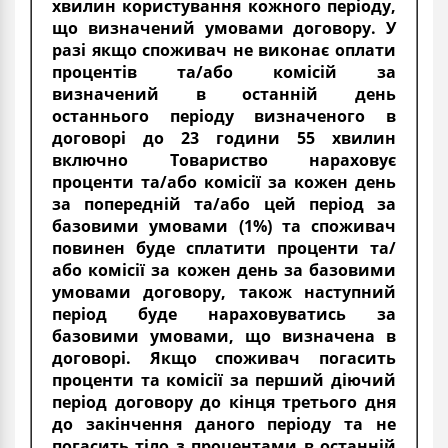
хвилин користування кожного періоду,
що визначений умовами договору. У
разі якщо споживач не виконає оплати
процентів та/або комісій за
визначений в останній день
останнього періоду визначеного в
договорі до 23 години 55 хвилин
включно Товариство нараховує
проценти та/або комісії за кожен день
за попередній та/або цей період за
базовими умовами (1%) та споживач
повинен буде сплатити проценти та/
або комісії за кожен день за базовими
умовами договору, також наступний
період буде нараховуватись за
базовими умовами, що визначена в
договорі. Якщо споживач погасить
проценти та комісії за перший діючий
період договору до кінця третього дня
до закінчення даного періоду та не
погасить тіло з процентами в останній