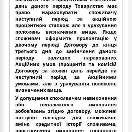
день даного періоду Товариство має
право нараховувати споживачу
наступний період за акційною
процентною ставкою але з урахування
положень визначених вище. Якщо
споживач оформить пролонгацію у
діючому періоді Договору до кінця
третього дня до закінчення даного
періоду залишок нарахованих
Акційних умов (процентів та комісій
Договору за кожен день перейде на
наступний період за Акційними
умовами, але з урахування положень
визначених вище.
У допущення споживачем невиконання
або неналежного виконання
зобов’язань згідно договору, можливі
наступні наслідки для споживача:
зміна кредитної історії споживача,
прострочення виконання грошового