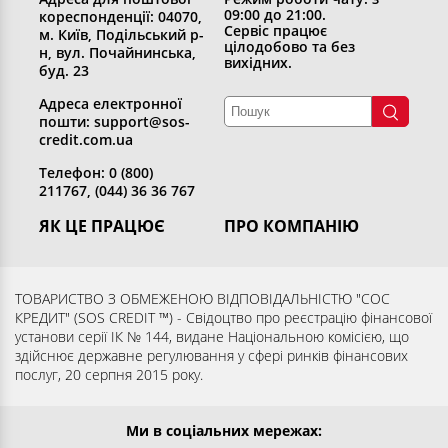
09:00 до 21:00.
кореспонденції: 04070,
Сервіс працює
м. Київ, Подільський р-
цілодобово та без
н, вул. Почайнинська,
вихідних.
буд. 23
Адреса електронної
пошти: support@sos-
credit.com.ua
Телефон: 0 (800)
211767, (044) 36 36 767
ЯК ЦЕ ПРАЦЮЄ
ПРО КОМПАНІЮ
Отримати кредит
Хто ми
Повернути кредит
Розкриття інформації
ТОВАРИСТВО З ОБМЕЖЕНОЮ ВІДПОВІДАЛЬНІСТЮ "СОС
КРЕДИТ" (SOS CREDIT ™) - Свідоцтво про реєстрацію фінансової
Запитання та відповіді
Контакти
установи серії ІК № 144, видане Національною комісією, що
Партнерам
Згода суб’єкта на обробку
здійснює державне регулювання у сфері ринків фінансових
послуг, 20 серпня 2015 року.
персональних даних
Ми в соціальних мережах: