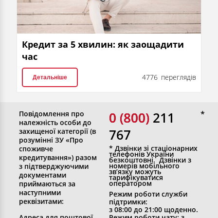
Кредит за 5 хвилин: як заощадити
час
4776 переглядів
Детальніше
Повідомлення про
0 (800)
0 (800) 211
належність особи до
767
захищеної категорії (в
розумінні ЗУ «Про
* Дзвінки зі стаціонарних
споживче
телефонів України
кредитування») разом
безкоштовні. Дзвінки з
номерів мобільного
з підтверджуючими
зв’язку можуть
документами
тарифікуватися
оператором
приймаються за
наступними
Режим роботи служби
реквізитами:
підтримки:
з 08:00 до 21:00 щоденно.
Адреса для поштової
Режим роботи чату: з