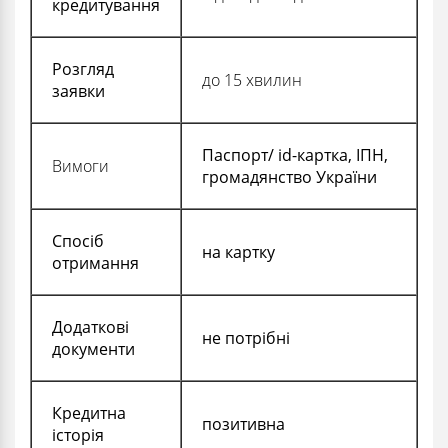
кредитування
Розгляд
до 15 хвилин
заявки
Паспорт/ id-картка, ІПН,
Вимоги
громадянство України
Спосіб
на картку
отримання
Додаткові
не потрібні
документи
Кредитна
позитивна
історія