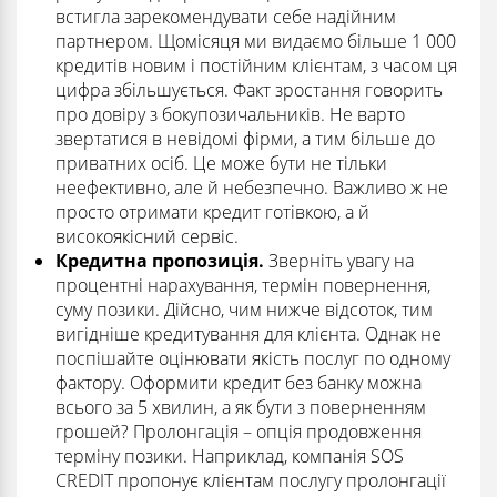
встигла зарекомендувати себе надійним
партнером. Щомісяця ми видаємо більше 1 000
кредитів новим і постійним клієнтам, з часом ця
цифра збільшується. Факт зростання говорить
про довіру з бокупозичальників. Не варто
звертатися в невідомі фірми, а тим більше до
приватних осіб. Це може бути не тільки
неефективно, але й небезпечно. Важливо ж не
просто отримати кредит готівкою, а й
високоякісний сервіс.
Кредитна пропозиція.
Зверніть увагу на
процентні нарахування, термін повернення,
суму позики. Дійсно, чим нижче відсоток, тим
вигідніше кредитування для клієнта. Однак не
поспішайте оцінювати якість послуг по одному
фактору. Оформити кредит без банку можна
всього за 5 хвилин, а як бути з поверненням
грошей? Пролонгація – опція продовження
терміну позики. Наприклад, компанія SOS
CREDIT пропонує клієнтам послугу пролонгації