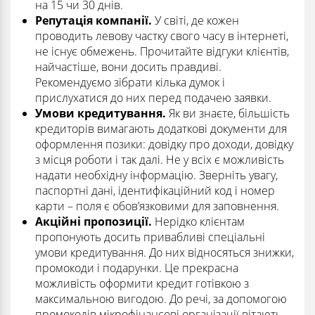
на 15 чи 30 днів.
Репутація компанії.
У світі, де кожен
проводить левову частку свого часу в інтернеті,
не існує обмежень. Прочитайте відгуки клієнтів,
найчастіше, вони досить правдиві.
Рекомендуємо зібрати кілька думок і
прислухатися до них перед подачею заявки.
Умови кредитування.
Як ви знаєте, більшість
кредиторів вимагають додаткові документи для
оформлення позики: довідку про доходи, довідку
з місця роботи і так далі. Не у всіх є можливість
надати необхідну інформацію. Зверніть увагу,
паспортні дані, ідентифікаційний код і номер
карти – поля є обов’язковими для заповнення.
Акційні пропозиції.
Нерідко клієнтам
пропонують досить привабливі спеціальні
умови кредитування. До них відносяться знижки,
промокоди і подарунки. Це прекрасна
можливість оформити кредит готівкою з
максимальною вигодою. До речі, за допомогою
промокодів мікрофінансові організації вітають