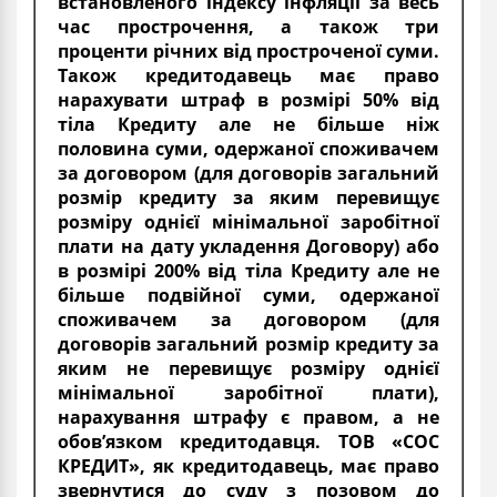
встановленого індексу інфляції за весь
час прострочення, а також три
проценти річних від простроченої суми.
Також кредитодавець має право
нарахувати штраф в розмірі 50% від
тіла Кредиту але не більше ніж
половина суми, одержаної споживачем
за договором (для договорів загальний
розмір кредиту за яким перевищує
розміру однієї мінімальної заробітної
плати на дату укладення Договору) або
в розмірі 200% від тіла Кредиту але не
більше подвійної суми, одержаної
споживачем за договором (для
договорів загальний розмір кредиту за
яким не перевищує розміру однієї
мінімальної заробітної плати),
нарахування штрафу є правом, а не
обов’язком кредитодавця. ТОВ «СОС
КРЕДИТ», як кредитодавець, має право
звернутися до суду з позовом до