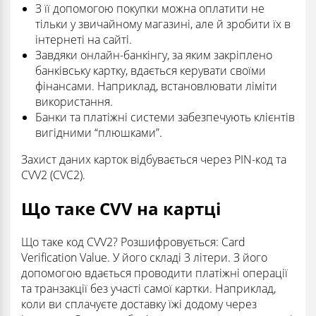
З її допомогою покупки можна оплатити не
тільки у звичайному магазині, але й зробити їх в
інтернеті на сайті.
Завдяки онлайн-банкінгу, за яким закріплено
банківську картку, вдається керувати своїми
фінансами. Наприклад, встановлювати ліміти
використання.
Банки та платіжні системи забезпечують клієнтів
вигідними “плюшками”.
Захист даних карток відбувається через PIN-код та
CVV2 (CVC2).
Що таке CVV на картці
Що таке код CVV2? Розшифровується: Card
Verification Value. У його складі 3 літери. З його
допомогою вдається проводити платіжні операції
та транзакції без участі самої картки. Наприклад,
коли ви сплачуєте доставку їжі додому через