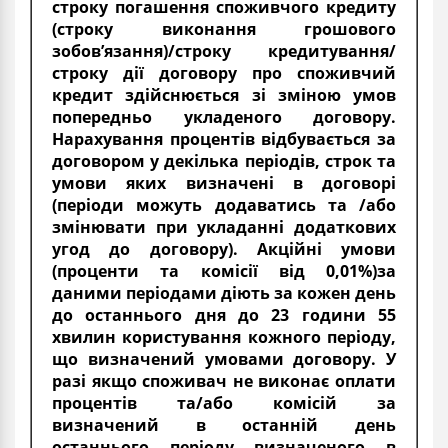
строку погашення споживчого кредиту
(строку виконання грошового
зобов’язання)/строку кредитування/
строку дії договору про споживчий
кредит здійснюється зі зміною умов
попередньо укладеного договору.
Нарахування процентів відбувається за
договором у декілька періодів, строк та
умови яких визначені в договорі
(періоди можуть додаватись та /або
змінювати при укладанні додаткових
угод до договору). Акційні умови
(проценти та комісії від 0,01%)за
даними періодами діють за кожен день
до останнього дня до 23 години 55
хвилин користування кожного періоду,
що визначений умовами договору. У
разі якщо споживач не виконає оплати
процентів та/або комісій за
визначений в останній день
останнього періоду визначеного в