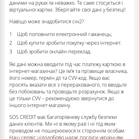
даними на руках їм неважко. Те саме стосується і
віртуальної картки. Зберігайте свої дані у безпеці!
Навіщо може знадобитися cvv2?
Щоб поповнити електронний гаманець;
Щоб купити зробити покупку через інтернет.
Щоб зробити онлайн-переклад.
Які дані можна вводити під час платежу карткою в
інтернет-магазинах? Це ім’я та прізвище власника,
його номер, термін дії та CVV-код. Якщо вас
просять вказати все з перерахованого, то вводьте
без побоювань та проводьте розрахунок. Якщо ж
це тільки CVV – рекомендуємо звернутися до
іншого інтернет-магазину.
SOS CREDIT має багаторівневу службу безпеки
даних клієнтів. Ми ні в якому разі і ні під яким
приводом не поширюємося їх стороннім особам.
Наш сервіс цілодобово надає послуги українцям.