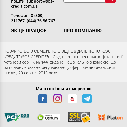
пошти: support@sos-
credit.com.ua
Телефон: 0 (800)
211767, (044) 36 36 767
ЯК ЦЕ ПРАЦЮЄ
ПРО КОМПАНІЮ
Отримати кредит
Хто ми
Повернути кредит
Розкриття інформації
ТОВАРИСТВО З ОБМЕЖЕНОЮ ВІДПОВІДАЛЬНІСТЮ "СОС
КРЕДИТ" (SOS CREDIT ™) - Свідоцтво про реєстрацію фінансової
Запитання та відповіді
Контакти
установи серії ІК № 144, видане Національною комісією, що
Партнерам
Згода суб’єкта на обробку
здійснює державне регулювання у сфері ринків фінансових
послуг, 20 серпня 2015 року.
персональних даних
Ми в соціальних мережах: