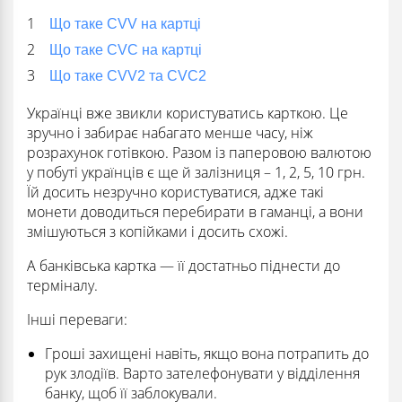
Що таке CVV на картці
Що таке CVC на картці
Що таке CVV2 та CVC2
Українці вже звикли користуватись карткою. Це
зручно і забирає набагато менше часу, ніж
розрахунок готівкою. Разом із паперовою валютою
у побуті українців є ще й залізниця – 1, 2, 5, 10 грн.
Їй досить незручно користуватися, адже такі
монети доводиться перебирати в гаманці, а вони
змішуються з копійками і досить схожі.
А банківська картка — її достатньо піднести до
терміналу.
Інші переваги:
Гроші захищені навіть, якщо вона потрапить до
рук злодіїв. Варто зателефонувати у відділення
банку, щоб її заблокували.