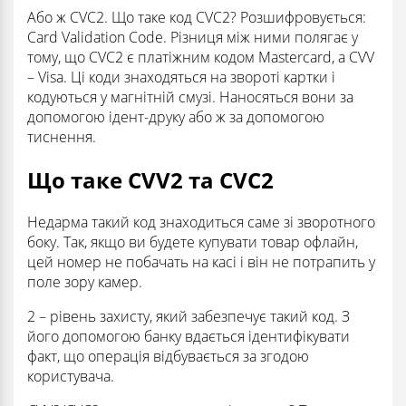
Або ж CVC2. Що таке код CVC2? Розшифровується:
Card Validation Code. Різниця між ними полягає у
тому, що CVC2 є платіжним кодом Mastercard, а CVV
– Visa. Ці коди знаходяться на звороті картки і
кодуються у магнітній смузі. Наносяться вони за
допомогою ідент-друку або ж за допомогою
тиснення.
Що таке CVV2 та CVC2
Недарма такий код знаходиться саме зі зворотного
боку. Так, якщо ви будете купувати товар офлайн,
цей номер не побачать на касі і він не потрапить у
поле зору камер.
2 – рівень захисту, який забезпечує такий код. З
його допомогою банку вдається ідентифікувати
факт, що операція відбувається за згодою
користувача.