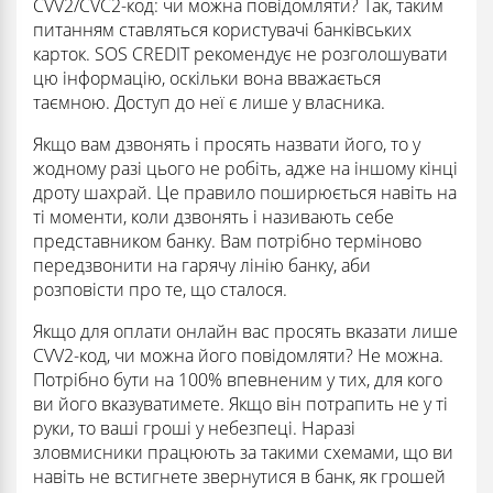
CVV2/CVC2-код: чи можна повідомляти? Так, таким
питанням ставляться користувачі банківських
карток. SOS CREDIT рекомендує не розголошувати
цю інформацію, оскільки вона вважається
таємною. Доступ до неї є лише у власника.
Якщо вам дзвонять і просять назвати його, то у
жодному разі цього не робіть, адже на іншому кінці
дроту шахрай. Це правило поширюється навіть на
ті моменти, коли дзвонять і називають себе
представником банку. Вам потрібно терміново
передзвонити на гарячу лінію банку, аби
розповісти про те, що сталося.
Якщо для оплати онлайн вас просять вказати лише
CVV2-код, чи можна його повідомляти? Не можна.
Потрібно бути на 100% впевненим у тих, для кого
ви його вказуватимете. Якщо він потрапить не у ті
руки, то ваші гроші у небезпеці. Наразі
зловмисники працюють за такими схемами, що ви
навіть не встигнете звернутися в банк, як грошей