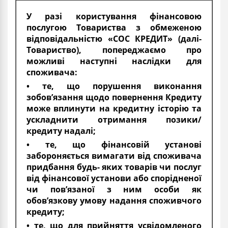
У разі користування фінансовою
послугою Товариства з обмеженою
відповідальністю «СОС КРЕДИТ» (далі-
Товариство), попереджаємо про
можливі наступні наслідки для
споживача:
• те, що порушення виконання
зобов’язання щодо повернення Кредиту
може вплинути на кредитну історію та
ускладнити отримання позики/
кредиту надалі;
• те, що фінансовій установі
забороняється вимагати від споживача
придбання будь- яких товарів чи послуг
від фінансової установи або спорідненої
чи пов’язаної з ним особи як
обов’язкову умову надання споживчого
кредиту;
• те, що для прийняття усвідомленого