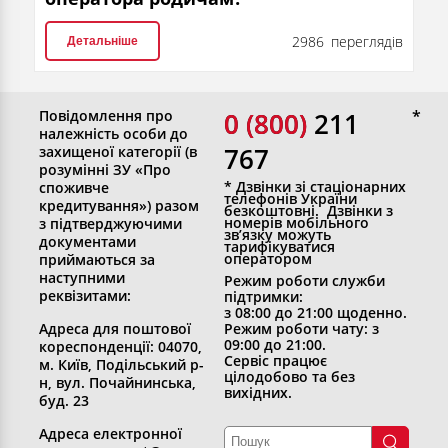
2986 переглядів
Детальніше
Повідомлення про
0 (800)
0 (800) 211
належність особи до
767
захищеної категорії (в
розумінні ЗУ «Про
* Дзвінки зі стаціонарних
споживче
телефонів України
кредитування») разом
безкоштовні. Дзвінки з
номерів мобільного
з підтверджуючими
зв’язку можуть
документами
тарифікуватися
оператором
приймаються за
наступними
Режим роботи служби
реквізитами:
підтримки:
з 08:00 до 21:00 щоденно.
Адреса для поштової
Режим роботи чату: з
09:00 до 21:00.
кореспонденції: 04070,
Сервіс працює
м. Київ, Подільський р-
цілодобово та без
н, вул. Почайнинська,
вихідних.
буд. 23
Адреса електронної