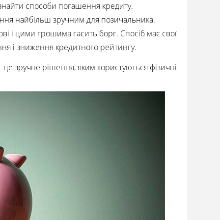
 знайти способи погашення кредиту.
ення найбільш зручним для позичальника.
ові і цими грошима гасить борг. Спосіб має свої
ння і зниження кредитного рейтингу.
– це зручне рішення, яким користуються фізичні