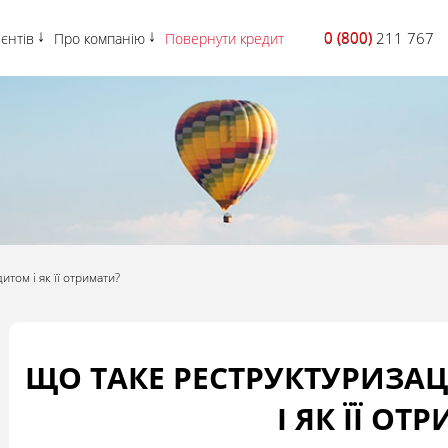
0 (800)
0 (800) 211 767
ієнтів
Про компанію
Повернути кредит
итом і як її отримати?
ЩО ТАКЕ РЕСТРУКТУРИЗАЦ
І ЯК ЇЇ ОТ