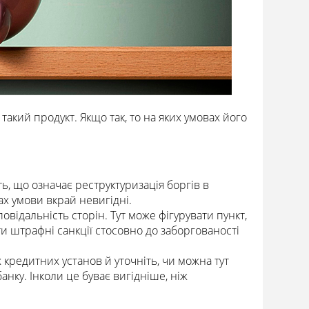
такий продукт. Якщо так, то на яких умовах його
ь, що означає реструктуризація боргів в
ках умови вкрай невигідні.
овідальність сторін. Тут може фігурувати пункт,
ти штрафні санкції стосовно до заборгованості
х кредитних установ й уточніть, чи можна тут
нку. Інколи це буває вигідніше, ніж