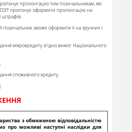
ропонує пролонгацію тим позичальникам, які
REDIT пропонує оформити пролонгацію на
і штрафів.
ий позичальник зможе оформити її на зручних і
адання мікрокредиту згідно вимог Національного
1
адання споживчого кредиту.
2
ЖЕННЯ
вариства з обмеженою відповідальністю
мо про можливі наступні наслідки для