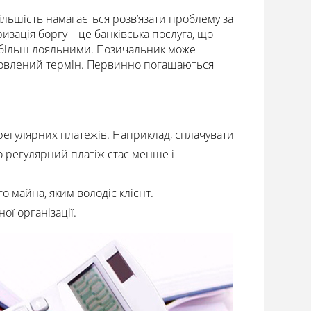
ільшість намагається розв’язати проблему за
изація боргу – це банківська послуга, що
х більш лояльними. Позичальник може
умовлений термін. Первинно погашаються
 регулярних платежів. Наприклад, сплачувати
го регулярний платіж стає менше і
о майна, яким володіє клієнт.
ої організації.