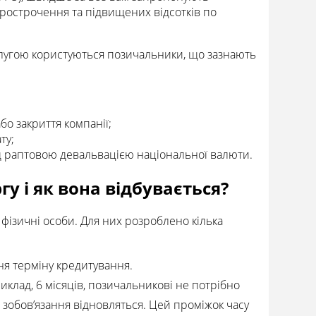
рострочення та підвищених відсотків по
слугою користуються позичальники, що зазнають
о закриття компанії;
ту;
д раптовою девальвацією національної валюти.
у і як вона відбувається?
фізичні особи. Для них розроблено кілька
я терміну кредитування.
клад, 6 місяців, позичальникові не потрібно
» зобов’язання відновляться. Цей проміжок часу