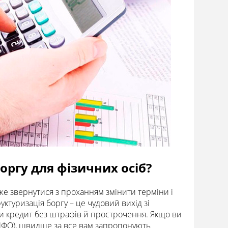
оргу для фізичних осіб?
оже звернутися з проханням змінити терміни і
уктуризація боргу – це чудовий вихід зі
и кредит без штрафів й прострочення. Якщо ви
(МФО), швидше за все вам запропонують