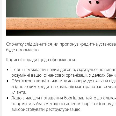
Спочатку слід дізнатися, чи пропонує кредитна установа 
буде оформлено.
Корисні поради щодо оформлення:
Перш ніж укласти новий договір, скрупульозно вивчіт
розумінні вашої фінансової організації. У деяких бан
Обов’язково вивчіть частину договору, де вказана відп
згідно з яким кредитна компанія має право застосува
клієнта.
Якщо є час для погашення боргів, завітайте до кілько
оформити займ з метою погашення боргів в іншому ба
використовувати реструктуризацію.