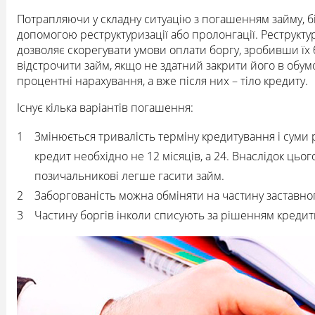
Потрапляючи у складну ситуацію з погашенням займу, б
допомогою реструктуризації або пролонгації. Реструктур
дозволяє скорегувати умови оплати боргу, зробивши ї
відстрочити займ, якщо не здатний закрити його в об
процентні нарахування, а вже після них – тіло кредиту.
Існує кілька варіантів погашення:
Змінюється тривалість терміну кредитування і суми
кредит необхідно не 12 місяців, а 24. Внаслідок цьо
позичальникові легше гасити займ.
Заборгованість можна обміняти на частину заставног
Частину боргів інколи списують за рішенням кредитн