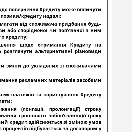
щодо повернення Кредиту може вплинути
 позики/кредиту надалі;
вимагати від споживача придбання будь-
ви або спорідненої чи пов’язаної з ним
го кредиту;
рішення щодо отримання Кредиту на
 розглянути альтернативні різновиди
ити зміни до укладених зі споживачами
имання рекламних матеріалів засобами
чем платежів за користування Кредиту
лати;
ення (лонгації, пролонгації) строку
нання грошового зобов’язання)/строку
чий кредит здійснюється зі зміною умов
 процентів відбувається за договором у