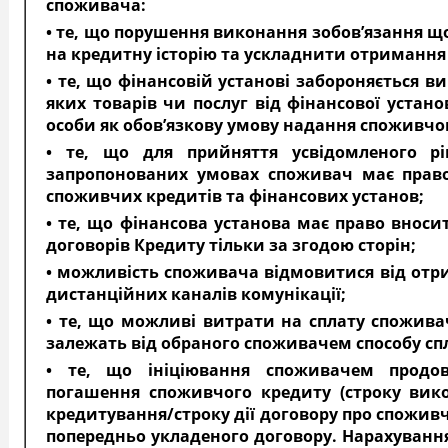
споживача:
• те, що порушення виконання зобов’язання 
на кредитну історію та ускладнити отримання
• те, що фінансовій установі забороняється 
яких товарів чи послуг від фінансової устано
особи як обов’язкову умову надання споживчо
• те, що для прийняття усвідомленого 
запропонованих умовах споживач має право
споживчих кредитів та фінансових установ;
• те, що фінансова установа має право внос
договорів Кредиту тільки за згодою сторін;
• можливість споживача відмовитися від отр
дистанційних каналів комунікації;
• те, що можливі витрати на сплату спожива
залежать від обраного споживачем способу сп
• те, що ініціювання споживачем продовж
погашення споживчого кредиту (строку вико
кредитування/строку дії договору про спожив
попередньо укладеного договору. Нарахування