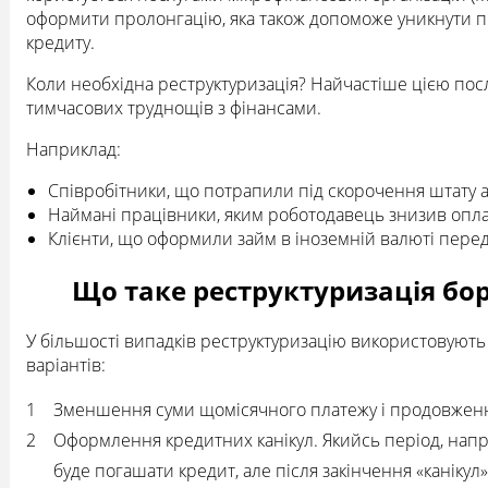
оформити пролонгацію, яка також допоможе уникнути п
кредиту.
Коли необхідна реструктуризація? Найчастіше цією по
тимчасових труднощів з фінансами.
Наприклад:
Співробітники, що потрапили під скорочення штату аб
Наймані працівники, яким роботодавець знизив опла
Клієнти, що оформили займ в іноземній валюті пере
Що таке реструктуризація борг
У більшості випадків реструктуризацію використовують 
варіантів:
Зменшення суми щомісячного платежу і продовженн
Оформлення кредитних канікул. Якийсь період, напри
буде погашати кредит, але після закінчення «канікул