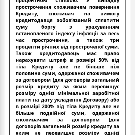
процентною ставкою. У випадку
прострочення споживачем повернення
Кредиту, споживач на вимогу
кредитодавця зобов’язаний сплатити
суму боргу з урахуванням
встановленого індексу інфляції за весь
час прострочення, а також три
проценти річних від простроченої суми.
Також кредитодавець має право
нарахувати штраф в розмірі 50% від
тіла Кредиту але не більше ніж
половина суми, одержаної споживачем
за договором (для договорів загальний
розмір кредиту за яким перевищує
розміру однієї мінімальної заробітної
плати на дату укладення Договору) або
в розмірі 200% від тіла Кредиту але не
більше подвійної суми, одержаної
споживачем за договором (для
договорів загальний розмір кредиту за
яким не перевищує розміру однієї