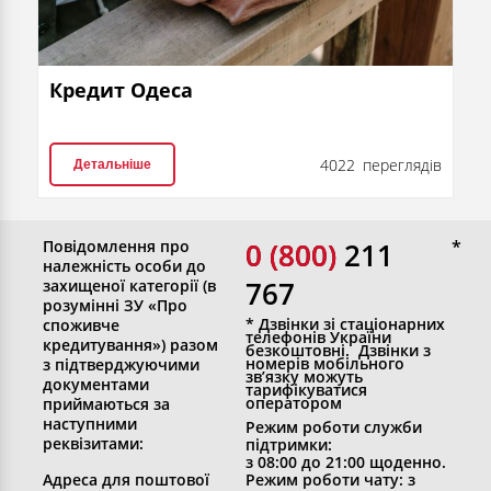
Кредит Одеса
4022 переглядів
Детальніше
Повідомлення про
0 (800)
0 (800) 211
належність особи до
767
захищеної категорії (в
розумінні ЗУ «Про
* Дзвінки зі стаціонарних
споживче
телефонів України
кредитування») разом
безкоштовні. Дзвінки з
номерів мобільного
з підтверджуючими
зв’язку можуть
документами
тарифікуватися
оператором
приймаються за
наступними
Режим роботи служби
реквізитами:
підтримки:
з 08:00 до 21:00 щоденно.
Адреса для поштової
Режим роботи чату: з