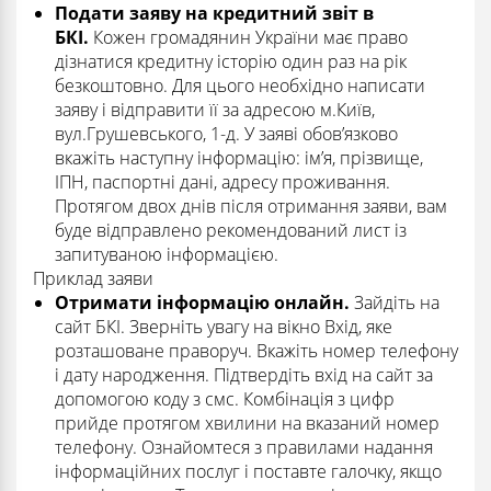
Подати заяву на кредитний звіт в
БКІ.
Кожен громадянин України має право
дізнатися кредитну історію один раз на рік
безкоштовно. Для цього необхідно написати
заяву і відправити її за адресою м.Київ,
вул.Грушевського, 1-д. У заяві обов’язково
вкажіть наступну інформацію: ім’я, прізвище,
ІПН, паспортні дані, адресу проживання.
Протягом двох днів після отримання заяви, вам
буде відправлено рекомендований лист із
запитуваною інформацією.
Приклад заяви
Отримати інформацію онлайн.
Зайдіть на
сайт БКІ. Зверніть увагу на вікно Вхід, яке
розташоване праворуч. Вкажіть номер телефону
і дату народження. Підтвердіть вхід на сайт за
допомогою коду з смс. Комбінація з цифр
прийде протягом хвилини на вказаний номер
телефону. Ознайомтеся з правилами надання
інформаційних послуг і поставте галочку, якщо