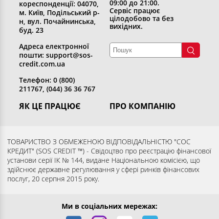
09:00 до 21:00.
кореспонденції: 04070,
Сервіс працює
м. Київ, Подільський р-
цілодобово та без
н, вул. Почайнинська,
вихідних.
буд. 23
Адреса електронної
пошти: support@sos-
credit.com.ua
Телефон: 0 (800)
211767, (044) 36 36 767
ЯК ЦЕ ПРАЦЮЄ
ПРО КОМПАНІЮ
Отримати кредит
Хто ми
Повернути кредит
Розкриття інформації
ТОВАРИСТВО З ОБМЕЖЕНОЮ ВІДПОВІДАЛЬНІСТЮ "СОС
КРЕДИТ" (SOS CREDIT ™) - Свідоцтво про реєстрацію фінансової
Запитання та відповіді
Контакти
установи серії ІК № 144, видане Національною комісією, що
Партнерам
Згода суб’єкта на обробку
здійснює державне регулювання у сфері ринків фінансових
послуг, 20 серпня 2015 року.
персональних даних
Ми в соціальних мережах: