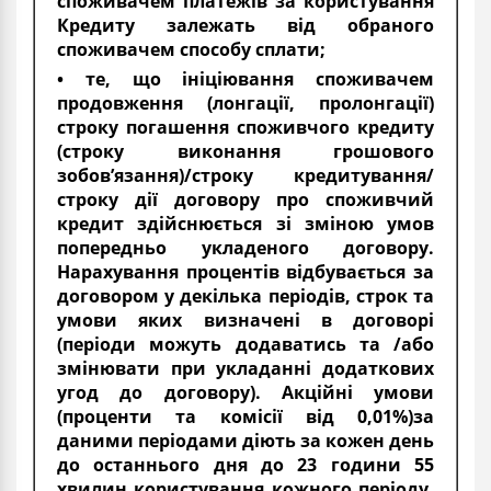
споживачем платежів за користування
Кредиту залежать від обраного
споживачем способу сплати;
• те, що ініціювання споживачем
продовження (лонгації, пролонгації)
строку погашення споживчого кредиту
(строку виконання грошового
зобов’язання)/строку кредитування/
строку дії договору про споживчий
кредит здійснюється зі зміною умов
попередньо укладеного договору.
Нарахування процентів відбувається за
договором у декілька періодів, строк та
умови яких визначені в договорі
(періоди можуть додаватись та /або
змінювати при укладанні додаткових
угод до договору). Акційні умови
(проценти та комісії від 0,01%)за
даними періодами діють за кожен день
до останнього дня до 23 години 55
хвилин користування кожного періоду,