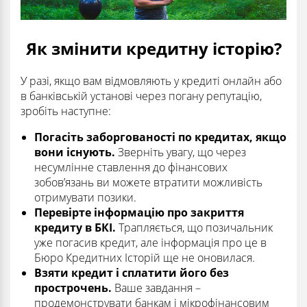
Як змінити кредитну історію?
У разі, якщо вам відмовляють у кредиті онлайн або
в банківській установі через погану репутацію,
зробіть наступне:
Погасіть заборгованості по кредитах, якщо
вони існують.
Зверніть увагу, що через
несумлінне ставлення до фінансових
зобов’язань ви можете втратити можливість
отримувати позики.
Перевірте інформацію про закриття
кредиту в БКІ.
Трапляється, що позичальник
уже погасив кредит, але інформація про це в
Бюро Кредитних Історій ще не оновилася.
Взяти кредит і сплатити його без
прострочень.
Ваше завдання –
продемонструвати банкам і мікрофінансовим