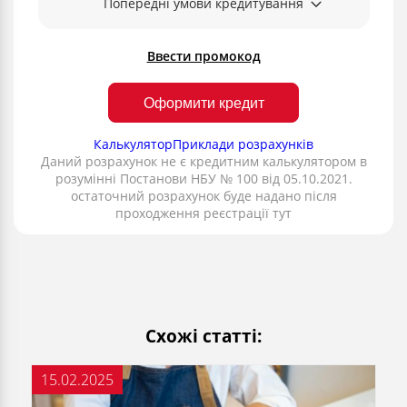
Попередні умови кредитування
Ввести промокод
Оформити кредит
Калькулятор
Приклади розрахунків
Даний розрахунок не є кредитним калькулятором в
розумінні Постанови НБУ № 100 від 05.10.2021.
остаточний розрахунок буде надано після
проходження реєстрації тут
Схожі статті:
15.02.2025