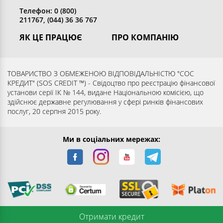
Телефон: 0 (800)
211767, (044) 36 36 767
ЯК ЦЕ ПРАЦЮЄ
ПРО КОМПАНІЮ
Отримати кредит
Хто ми
Повернути кредит
Розкриття інформації
ТОВАРИСТВО З ОБМЕЖЕНОЮ ВІДПОВІДАЛЬНІСТЮ "СОС
КРЕДИТ" (SOS CREDIT ™) - Свідоцтво про реєстрацію фінансової
Запитання та відповіді
Контакти
установи серії ІК № 144, видане Національною комісією, що
Партнерам
Згода суб’єкта на обробку
здійснює державне регулювання у сфері ринків фінансових
послуг, 20 серпня 2015 року.
персональних даних
Ми в соціальних мережах:
Отримати кредит
© 2016-2026 ТОВ "СОС КРЕДИТ". Усі права захищені.