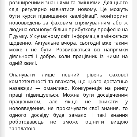
розширеними знаннями та вміннями. Для цього
слід регулярно навчатися новому. Це можуть
бути курси підвищення кваліфікації, моніторинг
нововведень за фаховим спрямуванням або ж
людина опановує більш прибуткову професію на
її думку. У сучасному світі інформація змінюється
щоденно. Актуальне вчора, сьогодні вже таким
може і не бути. Розвиваються всі напрямки
діяльності і добре, коли працівник із ними на
одній хвилі.
Опанувати лише певний рівень фахової
компетентності та вважати, що цього достатньо
назавжди — оманливо. Конкуренція на ринку
праці підвищується. Можна бути досвідченим
працівником, але якщо не вникати у
нововведення, не прокачувати свої знання, то
одного досвіду буде замало і такі знання
роботодавець не зможе оцінити вищою
зарплатою.