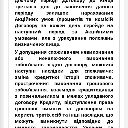
діючому періоді Договору до кінця
третього дня до закінчення даного
періоду залишок нарахованих
Акційних умов (процентів та комісій
Договору за кожен день перейде на
наступний період за Акційними
умовами, але з урахування положень
визначених вище.
У допущення споживачем невиконання
або неналежного виконання
зобов’язань згідно договору, можливі
наступні наслідки для споживача:
зміна кредитної історії споживача,
прострочення виконання грошового
зобов’язання, взаємодія кредитодавця
з позичальником в межах укладеного
договору Кредиту, відступлення права
грошової вимоги за договором на
користь третіх осіб та інші наслідки, що
можуть виникнути відповідно до
чинного законодавства України та