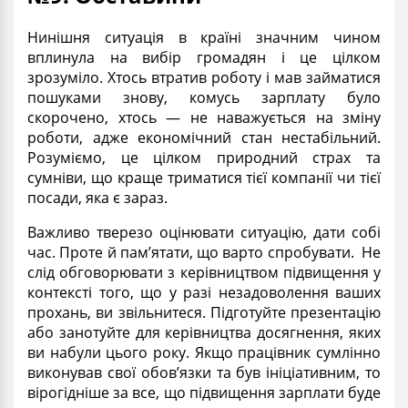
Нинішня ситуація в країні значним чином
вплинула на вибір громадян і це цілком
зрозуміло. Хтось втратив роботу і мав займатися
пошуками знову, комусь зарплату було
скорочено, хтось — не наважується на зміну
роботи, адже економічний стан нестабільний.
Розуміємо, це цілком природний страх та
сумніви, що краще триматися тієї компанії чи тієї
посади, яка є зараз.
Важливо тверезо оцінювати ситуацію, дати собі
час. Проте й пам’ятати, що варто спробувати. Не
слід обговорювати з керівництвом підвищення у
контексті того, що у разі незадоволення ваших
прохань, ви звільнитеся. Підготуйте презентацію
або занотуйте для керівництва досягнення, яких
ви набули цього року. Якщо працівник сумлінно
виконував свої обов’язки та був ініціативним, то
вірогідніше за все, що підвищення зарплати буде