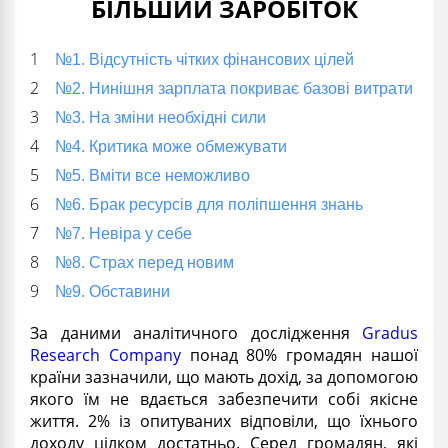
БІЛЬШИЙ ЗАРОБІТОК
№1. Відсутність чітких фінансових цілей
№2. Нинішня зарплата покриває базові витрати
№3. На зміни необхідні сили
№4. Критика може обмежувати
№5. Вміти все неможливо
№6. Брак ресурсів для поліпшення знань
№7. Невіра у себе
№8. Страх перед новим
№9. Обставини
За даними аналітичного дослідження
Gradus
Research Company
понад 80% громадян нашої
країни зазначили, що мають дохід, за допомогою
якого їм не вдається забезпечити собі якісне
життя. 2% із опитуваних відповіли, що їхнього
доходу цілком достатньо. Серед громадян, які