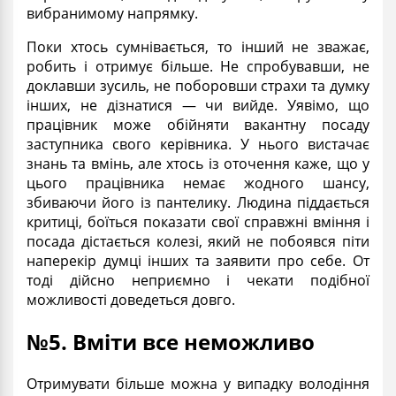
вибранимому напрямку.
Поки хтось сумнівається, то інший не зважає,
робить і отримує більше. Не спробувавши, не
доклавши зусиль, не поборовши страхи та думку
інших, не дізнатися — чи вийде. Уявімо, що
працівник може обійняти вакантну посаду
заступника свого керівника. У нього вистачає
знань та вмінь, але хтось із оточення каже, що у
цього працівника немає жодного шансу,
збиваючи його із пантелику. Людина піддається
критиці, боїться показати свої справжні вміння і
посада дістається колезі, який не побоявся піти
наперекір думці інших та заявити про себе. От
тоді дійсно неприємно і чекати подібної
можливості доведеться довго.
№5. Вміти все неможливо
Отримувати більше можна у випадку володіння