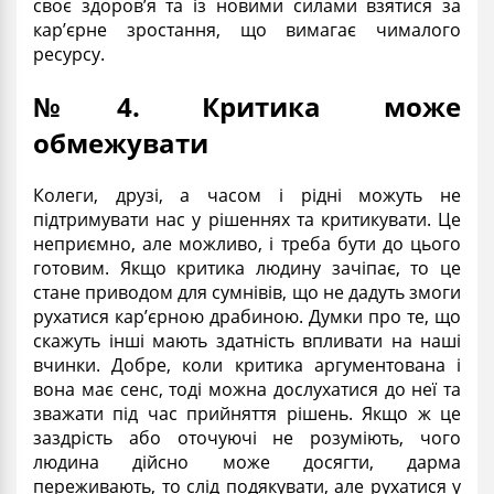
своє здоров’я та із новими силами взятися за
кар’єрне зростання, що вимагає чималого
ресурсу.
№4. Критика може
обмежувати
Колеги, друзі, а часом і рідні можуть не
підтримувати нас у рішеннях та критикувати. Це
неприємно, але можливо, і треба бути до цього
готовим. Якщо критика людину зачіпає, то це
стане приводом для сумнівів, що не дадуть змоги
рухатися кар’єрною драбиною. Думки про те, що
скажуть інші мають здатність впливати на наші
вчинки. Добре, коли критика аргументована і
вона має сенс, тоді можна дослухатися до неї та
зважати під час прийняття рішень. Якщо ж це
заздрість або оточуючі не розуміють, чого
людина дійсно може досягти, дарма
переживають, то слід подякувати, але рухатися у