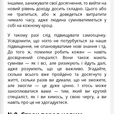
іншими, занижувати свої досягнення, то вийти на
новий рівень доходу досить складно. Цього або
не трапиться, або ж доведеться витратити
чимало часу, адже людина сумніватиметься у
собі на кожному кроці.
У такому разі слід підвищувати самооцінку.
Усвідомити, що ніхто не потурбується за наше
підвищення, не опановуватиме нові знання і тд.
До того ж, помилки робить кожен — навіть
досвідчений спеціаліст. Вони також мають
сумніви — як і всі, але ризикують і йдуть далі,
адже розуміють, що це важливо. Згадайте,
скільки всього вже пройдено та досягнуто у
житті, скільки разів ви думали, що не зможете,
але змогли — це дуже цінно. І хтось може
захоплюватися вами — тим, який ви крутий
спеціаліст, як і ви кимось, у свою чергу, а ви
навіть про це не здогадуєтеся.