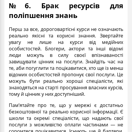
№6. Брак ресурсів для
поліпшення знань
Перш за все, дороговартісні курси не означають
реально якісні та корисні знання. Звертайте
увагу не лише на курси від медійних
особистостей. Блогери, актори та інші відомі
люди можуть в силу своєї впізнаваності
завищувати цінник на послуги. Знайдіть час на
те, аби погуглити та поцікавитися, хто ще із менш
відомих особистостей пропонує свої послуги. Це
можуть бути реально хороші спеціалісти, які
знаходяться на старті просування власних курсів,
тому й цінник у них доступніший.
Пам’ятайте про те, що у мережі є достатньо
безкоштовної та реально корисної інформації. Є
школи та окремі спеціалісти, що надають свої
послуги з можливістю оплати частинами — не
соромтеся поцікавитися. Існують ще й бартери.