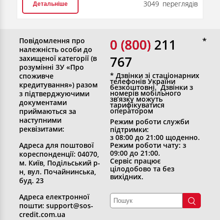
3049 переглядів
Детальніше
Повідомлення про
0 (800)
0 (800) 211
належність особи до
767
захищеної категорії (в
розумінні ЗУ «Про
* Дзвінки зі стаціонарних
споживче
телефонів України
кредитування») разом
безкоштовні. Дзвінки з
номерів мобільного
з підтверджуючими
зв’язку можуть
документами
тарифікуватися
оператором
приймаються за
наступними
Режим роботи служби
реквізитами:
підтримки:
з 08:00 до 21:00 щоденно.
Адреса для поштової
Режим роботи чату: з
09:00 до 21:00.
кореспонденції: 04070,
Сервіс працює
м. Київ, Подільський р-
цілодобово та без
н, вул. Почайнинська,
вихідних.
буд. 23
Адреса електронної
пошти: support@sos-
credit.com.ua