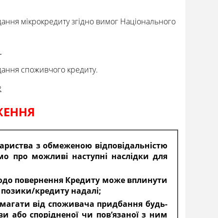
адання мікрокредиту згідно вимог Національного
1
адання споживчого кредиту.
2
ЖЕННЯ
вариства з обмеженою відповідальністю
мо про можливі наступні наслідки для
щодо повернення Кредиту може вплинути
 позики/кредиту надалі;
вимагати від споживача придбання будь-
ви або спорідненої чи пов’язаної з ним