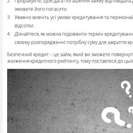
Прорахуйте, щоб дата погашення займу відповідала 
зможете його погасити.
Уважно вивчіть усі умови кредитування та переконай
відсотки.
Дізнайтеся, як можна подовжити термін кредитування
своєму розпорядженні потрібну суму для закриття кр
Безпечний кредит – це займ, який ви зможете повернут
зниження кредитного рейтингу, тому поставтеся до цьо