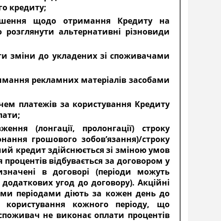
го кредиту;
рішення щодо отримання Кредиту на
 розглянути альтернативні різновиди
ити зміни до укладених зі споживачами
имання рекламних матеріалів засобами
чем платежів за користування Кредиту
лати;
ення (лонгації, пролонгації) строку
нання грошового зобов’язання)/строку
чий кредит здійснюється зі зміною умов
 процентів відбувається за договором у
изначені в договорі (періоди можуть
додаткових угод до договору). Акційні
ними періодами діють за кожен день до
 користування кожного періоду, що
споживач не виконає оплати процентів