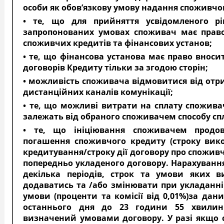
особи як обов’язкову умову надання споживчо
• те, що для прийняття усвідомленого 
запропонованих умовах споживач має право
споживчих кредитів та фінансових установ;
• те, що фінансова установа має право внос
договорів Кредиту тільки за згодою сторін;
• можливість споживача відмовитися від отр
дистанційних каналів комунікації;
• те, що можливі витрати на сплату спожива
залежать від обраного споживачем способу сп
• те, що ініціювання споживачем продовж
погашення споживчого кредиту (строку вико
кредитування/строку дії договору про спожив
попередньо укладеного договору. Нарахування
декілька періодів, строк та умови яких в
додаватись та /або змінювати при укладанні 
умови (проценти та комісії від 0,01%)за да
останнього дня до 23 години 55 хвилин
визначений умовами договору. У разі якщо 