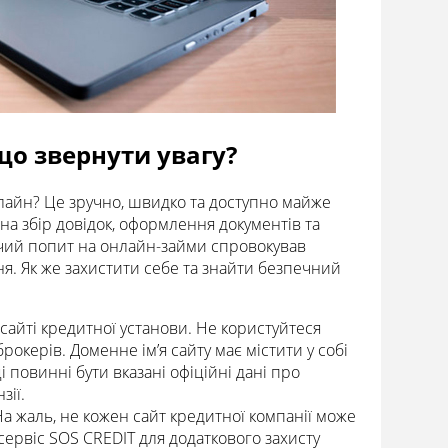
що звернути увагу?
онлайн? Це зручно, швидко та доступно майже
а збір довідок, оформлення документів та
ючий попит на онлайн-займи спровокував
я. Як же захистити себе та знайти безпечний
сайті кредитної установи. Не користуйтеся
керів. Доменне ім’я сайту має містити у собі
і повинні бути вказані офіційні дані про
зії.
а жаль, не кожен сайт кредитної компанії може
сервіс SOS CREDIT для додаткового захисту