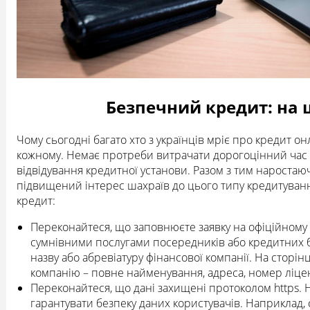
Безпечний кредит: на 
Чому сьогодні багато хто з українців мріє про кредит 
кожному. Немає протреби витрачати дорогоцінний час н
відвідування кредитної установи. Разом з тим нароста
підвищений інтерес шахраїв до цього типу кредитуванн
кредит:
Переконайтеся, що заповнюєте заявку на офіційному 
сумнівними послугами посередників або кредитних бро
назву або абревіатуру фінансової компанії. На сторінц
компанію – повне найменування, адреса, номер ліцен
Переконайтеся, що дані захищені протоколом https. Н
гарантувати безпеку даних користувачів. Наприклад, 