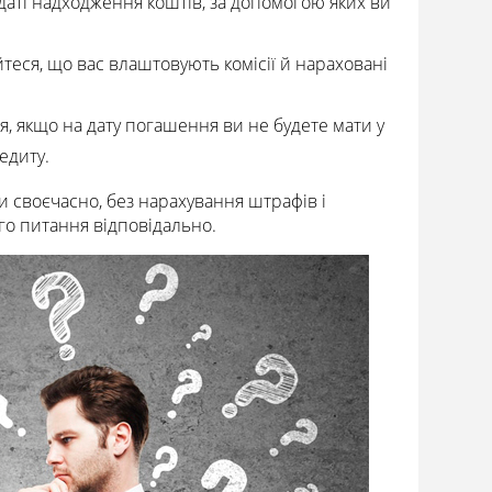
даті надходження коштів, за допомогою яких ви
теся, що вас влаштовують комісії й нараховані
, якщо на дату погашення ви не будете мати у
едиту.
и своєчасно, без нарахування штрафів і
го питання відповідально.