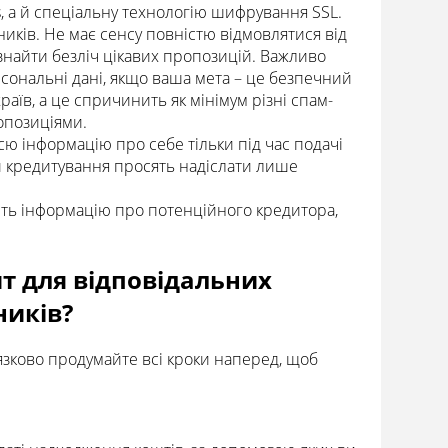
s, а й спеціальну технологію шифрування SSL.
ків. Не має сенсу повністю відмовлятися від
 знайти безліч цікавих пропозицій. Важливо
рсональні дані, якщо ваша мета – це безпечний
аїв, а це спричинить як мінімум різні спам-
опозиціями.
сю інформацію про себе тільки під час подачі
и кредитування просять надіслати лише
іть інформацію про потенційного кредитора,
т для відповідальних
иків?
в’язково продумайте всі кроки наперед, щоб