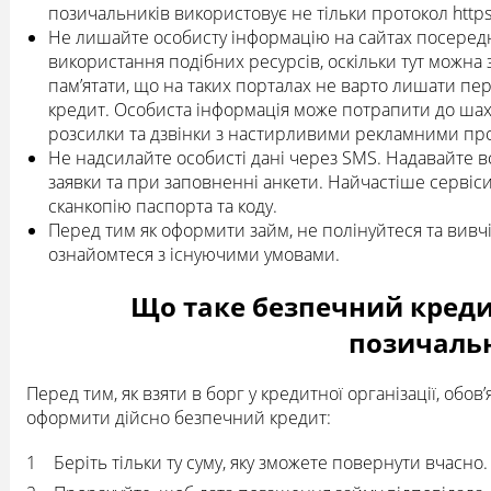
позичальників використовує не тільки протокол http
Не лишайте особисту інформацію на сайтах посередни
використання подібних ресурсів, оскільки тут можна
пам’ятати, що на таких порталах не варто лишати пе
кредит. Особиста інформація може потрапити до шахр
розсилки та дзвінки з настирливими рекламними пр
Не надсилайте особисті дані через SMS. Надавайте в
заявки та при заповненні анкети. Найчастіше сервіс
сканкопію паспорта та коду.
Перед тим як оформити займ, не полінуйтеся та вивч
ознайомтеся з існуючими умовами.
Що таке безпечний креди
позичальн
Перед тим, як взяти в борг у кредитної організації, обо
оформити дійсно безпечний кредит:
Беріть тільки ту суму, яку зможете повернути вчасно.