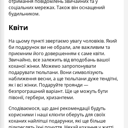
отримання повідомлень звичайних та у
соціальних мережах. Також він оснащений
будильником.
Квіти
На цьому пункті звертаємо увагу чоловіків. Який
би подарунок ви не обрали, але важливим та
приємним його довершенням є саме квіти.
Звичайно, все залежить від вподобань вашої
коханої жінки. Можемо запропонувати
подарувати тюльпани. Вони символізують
наближення весни, а ще тюльпани дуже тендітні,
як і всі жінки. Подаруйте троянди —
безпрограшний варіант. Ще це можуть бути
півонії, гербери, хризантеми.
Сподіваємося, що дані рекомендації будуть
корисними і наші клієнти оберуть для своїх
коханих найліпші подарунки, які ще більше
підкреслять їхні почуття. Нехай кохання у житті