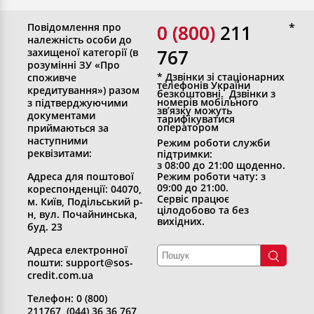
Повідомлення про
0 (800)
0 (800) 211
належність особи до
767
захищеної категорії (в
розумінні ЗУ «Про
* Дзвінки зі стаціонарних
споживче
телефонів України
кредитування») разом
безкоштовні. Дзвінки з
номерів мобільного
з підтверджуючими
зв’язку можуть
документами
тарифікуватися
оператором
приймаються за
наступними
Режим роботи служби
реквізитами:
підтримки:
з 08:00 до 21:00 щоденно.
Адреса для поштової
Режим роботи чату: з
09:00 до 21:00.
кореспонденції: 04070,
Сервіс працює
м. Київ, Подільський р-
цілодобово та без
н, вул. Почайнинська,
вихідних.
буд. 23
Адреса електронної
пошти: support@sos-
credit.com.ua
Телефон: 0 (800)
211767, (044) 36 36 767