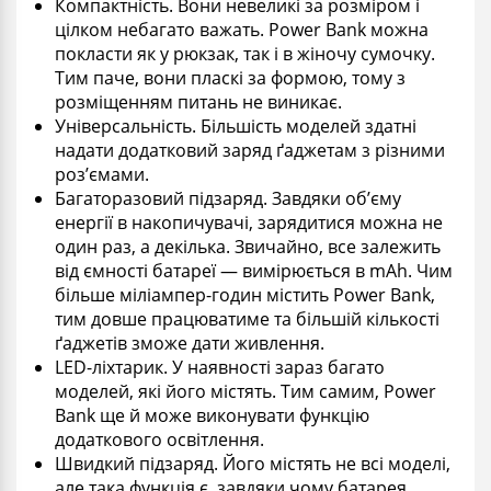
Компактність. Вони невеликі за розміром і
цілком небагато важать. Power Bank можна
покласти як у рюкзак, так і в жіночу сумочку.
Тим паче, вони пласкі за формою, тому з
розміщенням питань не виникає.
Універсальність. Більшість моделей здатні
надати додатковий заряд ґаджетам з різними
роз’ємами.
Багаторазовий підзаряд. Завдяки об’єму
енергії в накопичувачі, зарядитися можна не
один раз, а декілька. Звичайно, все залежить
від ємності батареї — вимірюється в
mAh. Чим
більше міліампер-годин містить
Power Bank
,
тим довше працюватиме
та більшій кількості
ґаджетів зможе дати живлення.
LED-ліхтарик. У наявності зараз багато
моделей, які його містять. Тим самим, Power
Bank ще й може виконувати функцію
додаткового освітлення.
Швидкий підзаряд. Його містять не всі моделі,
але така функція є, завдяки чому батарея