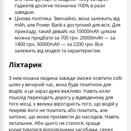
ґаджетів досягне позначки 100% в рази
швидше.
Цінова політика. Звичайно, вона залежить від
mAh, але
Power Bank є
доступний для всіх. Для
прикладу, такий девайс на
10000mAh цілком
можна придбати за 700 грн. 20000mAh — за
1400 грн, 30000mAh — за 2200 грн. Все
залежить від моделі та характеристик.
Ліхтарик
З ним кохана людина завжди зможе освітити собі
шлях у вечірній час, вона буде помітною для
водіїв, а це зараз дуже важливо. Навіть коли
пішохід переходить дорогу у відведеному для
того місці, є велика вірогідність того, що водій у
темряві його не помітить або помітить, але
запізно, що може призвести до наслідків. Навіть
летальних. Аби цього не сталося, краще
користуватися відповідними засобами, серед