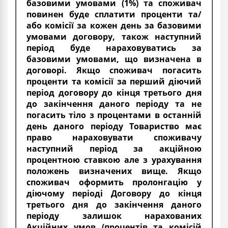
базовими умовами (1%) та споживач
повинен буде сплатити проценти та/
або комісії за кожен день за базовими
умовами договору, також наступний
період буде нараховуватись за
базовими умовами, що визначена в
договорі. Якщо споживач погасить
проценти та комісії за перший діючий
період договору до кінця третього дня
до закінчення даного періоду та не
погасить тіло з процентами в останній
день даного періоду Товариство має
право нараховувати споживачу
наступний період за акційною
процентною ставкою але з урахування
положень визначених вище. Якщо
споживач оформить пролонгацію у
діючому періоді Договору до кінця
третього дня до закінчення даного
періоду залишок нарахованих
Акційних умов (процентів та комісій