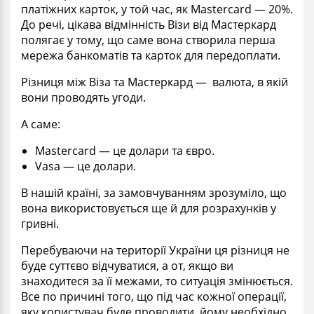
платіжних карток, у той час, як Mastercard — 20%.
До речі, цікава відмінність Візи від Мастеркард
полягає у тому, що саме вона створила перша
мережа банкоматів та карток для передоплати.
Різниця між Віза та Мастеркард — валюта, в якій
вони проводять угоди.
А саме:
Mastercard — це долари та євро.
Vasa — це долари.
В нашій країні, за замовчуванням зрозуміло, що
вона використовується ще й для розрахунків у
гривні.
Перебуваючи на території України ця різниця не
буде суттєво відчуватися, а от, якщо ви
знаходитеся за її межами, то ситуація змінюється.
Все по причині того, що під час кожної операції,
яку користувач буде проводити, йому необхідно