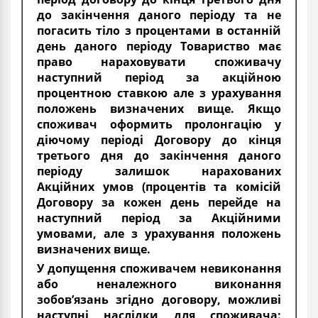
до закінчення даного періоду та не
погасить тіло з процентами в останній
день даного періоду Товариство має
право нараховувати споживачу
наступний період за акційною
процентною ставкою але з урахування
положень визначених вище. Якщо
споживач оформить пролонгацію у
діючому періоді Договору до кінця
третього дня до закінчення даного
періоду залишок нарахованих
Акційних умов (процентів та комісій
Договору за кожен день перейде на
наступний період за Акційними
умовами, але з урахування положень
визначених вище.
У допущення споживачем невиконання
або неналежного виконання
зобов’язань згідно договору, можливі
наступні наслідки для споживача: