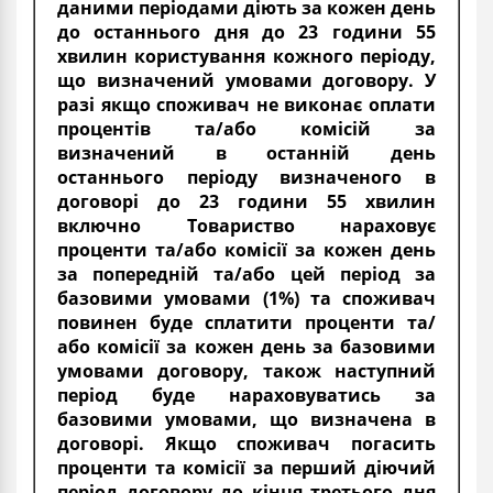
даними періодами діють за кожен день
до останнього дня до 23 години 55
хвилин користування кожного періоду,
що визначений умовами договору. У
разі якщо споживач не виконає оплати
процентів та/або комісій за
визначений в останній день
останнього періоду визначеного в
договорі до 23 години 55 хвилин
включно Товариство нараховує
проценти та/або комісії за кожен день
за попередній та/або цей період за
базовими умовами (1%) та споживач
повинен буде сплатити проценти та/
або комісії за кожен день за базовими
умовами договору, також наступний
період буде нараховуватись за
базовими умовами, що визначена в
договорі. Якщо споживач погасить
проценти та комісії за перший діючий
період договору до кінця третього дня