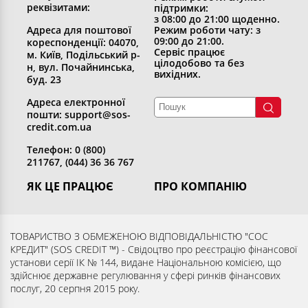
реквізитами:
підтримки:
з 08:00 до 21:00 щоденно.
Адреса для поштової
Режим роботи чату: з
09:00 до 21:00.
кореспонденції: 04070,
Сервіс працює
м. Київ, Подільський р-
цілодобово та без
н, вул. Почайнинська,
вихідних.
буд. 23
Адреса електронної
пошти: support@sos-
credit.com.ua
Телефон: 0 (800)
211767, (044) 36 36 767
ЯК ЦЕ ПРАЦЮЄ
ПРО КОМПАНІЮ
Отримати кредит
Хто ми
Повернути кредит
Розкриття інформації
ТОВАРИСТВО З ОБМЕЖЕНОЮ ВІДПОВІДАЛЬНІСТЮ "СОС
КРЕДИТ" (SOS CREDIT ™) - Свідоцтво про реєстрацію фінансової
Запитання та відповіді
Контакти
установи серії ІК № 144, видане Національною комісією, що
Партнерам
Згода суб’єкта на обробку
здійснює державне регулювання у сфері ринків фінансових
послуг, 20 серпня 2015 року.
персональних даних