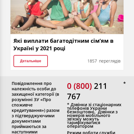
Які виплати багатодітним сім’ям в
Україні у 2021 році
1857 переглядів
Детальніше
Повідомлення про
0 (800)
0 (800) 211
належність особи до
767
захищеної категорії (в
розумінні ЗУ «Про
* Дзвінки зі стаціонарних
споживче
телефонів України
кредитування») разом
безкоштовні. Дзвінки з
номерів мобільного
з підтверджуючими
зв’язку можуть
документами
тарифікуватися
оператором
приймаються за
наступними
Режим роботи служби