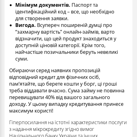
Мінімум документів.
Паспорт та
ідентифікаційний код – все, що необхідно
для
створення
заявки.
Вигода.
Всупереч поширеній думці про
“
захмарну вартість”
онлайн-
займів
, варто
відзначити, що цей продукт знаходиться
у
доступній ціновій категорії. Крім того,
найчастіше позичальники беруть невеликі
суми.
О
бираючи серед
наявних
пропозицій
відповідний кредит для фізичних осіб,
пам’ятайте, що берете
кошти у
борг, ці гроші
треба віддавати вчасно. Сума
займу
не повинна
перевищувати 40% від вашого загального
доходу. У
цьому випадку кредитування принесе
максимум користі!
Гіперпосилання на істотні характеристики послуги
з надання мікрокредиту згідно вимог
Національного банку України та інших