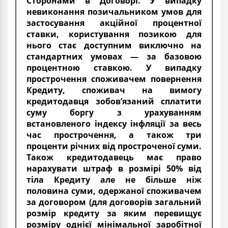
Сторонами в Договорі. У випадку
невиконання позичальником умов для
застосування акційної процентної
ставки, користування позикою для
нього стає доступним виключно на
стандартних умовах — за базовою
процентною ставкою. У випадку
прострочення споживачем повернення
Кредиту, споживач на вимогу
кредитодавця зобов’язаний сплатити
суму боргу з урахуванням
встановленого індексу інфляції за весь
час прострочення, а також три
проценти річних від простроченої суми.
Також кредитодавець має право
нарахувати штраф в розмірі 50% від
тіла Кредиту але не більше ніж
половина суми, одержаної споживачем
за договором (для договорів загальний
розмір кредиту за яким перевищує
розміру однієї мінімальної заробітної