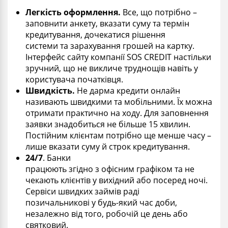
Легк
ість
оформлення.
Все, що потрібно –
заповнити анкету, вказати суму
та
термін
кредитування, дочекатися рішення
системи
та
зарахування грошей на карт
к
у.
Інтерфейс сайту компанії SOS CREDIT настільки
зручний, що не викличе труднощів навіть у
користувача початківця.
Швидкість.
Не дарма кредити онлайн
називають швидкими
та
мобільними. Їх можна
отримати практично на ходу. Для заповнення
заявки знадобиться не більше 15 хвилин.
Постійним клієнтам потрібно ще менше часу –
лише вказати суму
й
строк
кредитування.
24/7
. Банки
працюють
згідно
з
офісн
им
графік
ом
та
не
чекають клієнтів у вихідний або
посеред
ночі.
Сервіси швидких
займів
раді
позичальникові
у
будь-який час доби,
незалежно від того,
робочій
це день або
святковий.