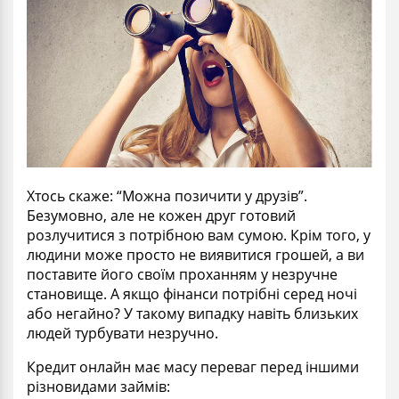
Хтось скаже: “Можна позичити
у
друзів”.
Безумовно, але не кожен друг готовий
розлучитися з потрібною вам сумою. Крім того, у
людини може
просто
не виявитися грошей,
а
ви
поставите його своїм проханням
у
незручне
становище. А якщо фінанси потрібні
серед
ночі
або негайно?
У
такому випадку навіть близьких
людей турбувати незручно.
Кредит онлайн має масу переваг перед іншими
р
і
зновидами
займів
: