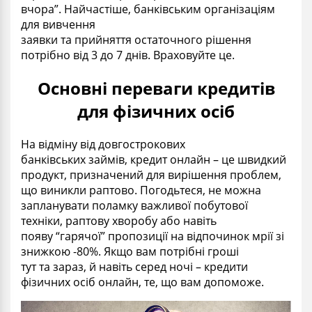
вчора”.
Н
айчастіше
, б
анківським організаціям
для вивчення
заявки
та
прийняття
остаточного
рішення
потрібно від 3 до 7 днів. Враховуйте це.
Основні переваги кредитів
для фізичних осіб
На відміну від довгострокових
банківських
займів
, кредит онлайн – це швидкий
продукт, призначений для вирішення проблем,
що виникли раптово. Погодьтеся, не можна
запланувати пол
амку
важливо
ї
побутової
техніки, раптову хворобу або навіть
появ
у
“
гарячої”
пропозиції
на відпочинок мрії зі
знижкою -80%. Якщо вам потрібні гроші
тут
та
зараз
, й
навіть
серед
ночі – кредити
фізичних осіб онлайн, т
е
, що вам допоможе.