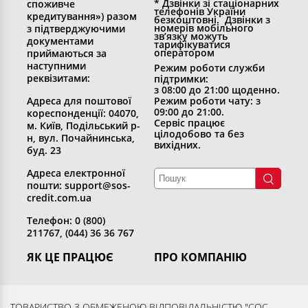
* Дзвінки зі стаціонарних
споживче
телефонів України
кредитування») разом
безкоштовні. Дзвінки з
номерів мобільного
з підтверджуючими
зв’язку можуть
документами
тарифікуватися
оператором
приймаються за
наступними
Режим роботи служби
реквізитами:
підтримки:
з 08:00 до 21:00 щоденно.
Адреса для поштової
Режим роботи чату: з
09:00 до 21:00.
кореспонденції: 04070,
Сервіс працює
м. Київ, Подільський р-
цілодобово та без
н, вул. Почайнинська,
вихідних.
буд. 23
Адреса електронної
пошти: support@sos-
credit.com.ua
Телефон: 0 (800)
211767, (044) 36 36 767
ЯК ЦЕ ПРАЦЮЄ
ПРО КОМПАНІЮ
Отримати кредит
Хто ми
Повернути кредит
Розкриття інформації
ТОВАРИСТВО З ОБМЕЖЕНОЮ ВІДПОВІДАЛЬНІСТЮ "СОС