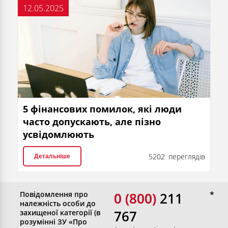
12.05.2025
5 фінансових помилок, які люди
часто допускають, але пізно
усвідомлюють
5202 переглядів
Детальніше
Повідомлення про
0 (800)
0 (800) 211
належність особи до
767
захищеної категорії (в
розумінні ЗУ «Про