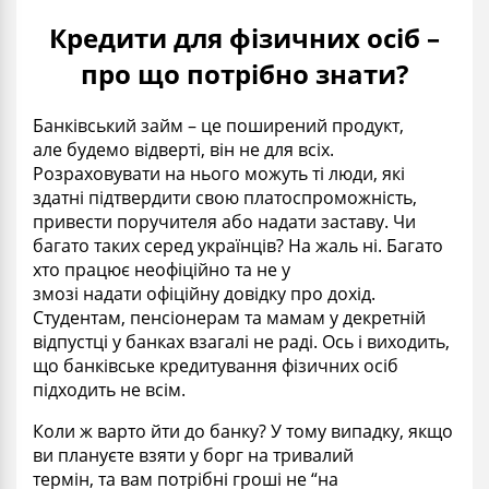
Кредити для фізичних осіб –
про що потрібно знати?
Банківський
займ
– це поширений продукт,
але
будемо відверті
,
він
не для всіх.
Розраховувати на нього можуть ті люди, які
здатні підтвердити свою платоспроможність,
привести поручителя або надати заставу. Чи
багато таких серед українців? На жаль
ні
. Багато
хто працює неофіційно
та
не
у
змозі
надати
офіційну довідку про дохід.
Студентам, пенсіонерам
та
мамам
у
декрет
ній
відпустці у
банках
взагалі
не раді. Ось і виходить,
що банківське кредитування фізичних осіб
підходить не всім.
Коли ж варто йти
до
банк
у
? У тому випадку, якщо
ви плануєте взяти
у
борг на тривалий
термін,
та
вам потрібні гроші не “на