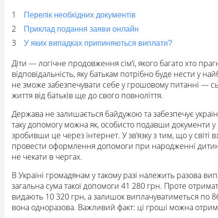
Перелік необхідних документів
Приклад подання заяви онлайн
У яких випадках припиняються виплати?
Діти — логічне продовження сім’ї, якого багато хто пра
відповідальність, яку батькам потрібно буде нести у най
не зможе забезпечувати себе у грошовому питанні — с
життя від батьків ще до свого повноліття.
Держава не залишається байдужою та забезпечує укра
таку допомогу можна як, особисто подавши документи у в
зробивши це через інтернет. У зв’язку з тим, що у світі
провести оформлення допомоги при народженні дитини 
не чекати в чергах.
В Україні громадянам у такому разі належить разова випл
загальна сума такої допомоги 41 280 грн. Проте отрима
видають 10 320 грн, а залишок виплачуватиметься по 86
вона одноразова. Важливий факт: ці гроші можна отриму