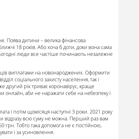
гне. Поява дитини – велика фінансова
ближчі 18 років. Або хоча б доти, доки вона сама
ьогодні люди все частіше починають незалежне
їнців виплатами на новонароджених. Оформити
ідділ соціального захисту населення, так і
 вже другий рік триває коронавірус, краще
онлайн, аби не наражати себе на небезпеку і
ата і потім щомісяця наступні 3 роки. 2021 року
ти відразу всю суму не можна. Перший раз вам
0 грн. Тобто така допомога не є постійною,
вати і за усиновлення.