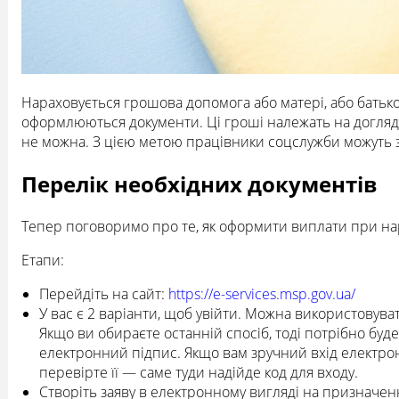
Нараховується грошова допомога або матері, або батьков
оформлюються документи. Ці гроші належать на догляд
не можна. З цією метою працівники соцслужби можуть 
Перелік необхідних документів
Тепер поговоримо про те, як оформити виплати при н
Етапи:
Перейдіть на сайт:
https://e-services.msp.gov.ua/
У вас є 2 варіанти, щоб увійти. Можна використовув
Якщо ви обираєте останній спосіб, тоді потрібно буд
електронний підпис. Якщо вам зручний вхід електрон
перевірте її — саме туди надійде код для входу.
Створіть заяву в електронному вигляді на призначен