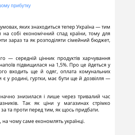
ашому прибутку
 умовах, яких знаходиться тепер Україна — тим
и на собі економічний спад країни, тому для
ти зараз та як розподіляти сімейний бюджет,
го — середній цінник продуктів харчування
 напоїв підвищилася на 1,5%. Про це йдеться у
ного входить ще й одяг, оплата комунальних
 є у родині, гуртки, має бути ще й дозвілля —
 значно знизилася і лише через тривалий час
зників. Так як ціни у магазинах стрімко
 за та проти перед тим, як щось придбати.
, на чому саме економлять українці.