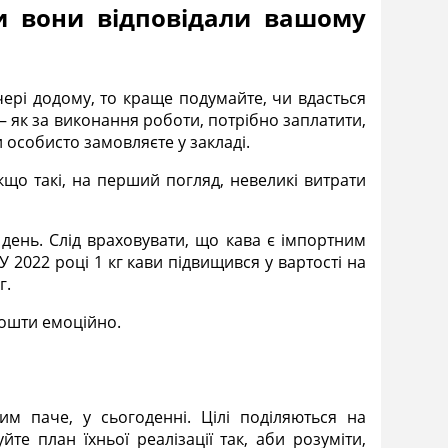
би вони відповідали вашому
чері додому, то краще подумайте, чи вдасться
— як за виконання роботи, потрібно заплатити,
и особисто замовляєте у закладі.
кщо такі, на перший погляд, невеликі витрати
 день. Слід враховувати, що кава є імпортним
 У 2022 році 1 кг кави підвищився у вартості на
г.
кошти емоційно.
м паче, у сьогоденні. Цілі поділяються на
йте план їхньої реалізації так, аби розуміти,