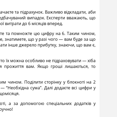
рачаєте та підрахунок. Важливо відкладати, аби
ередбачуваний випадок. Експерти вважають, що
вої витрати до 6 місяців вперед.
аєте та помножте цю цифру на 6. Таким чином,
е, знатимете, що у разі чого — вам буде за що
ати інше джерело прибутку, знаючи, що вам є,
то їх можна особливо не підраховувати — хіба
ля прожиття вам. Якщо гроші лишаються, то
им чином. Поділити сторінку у блокноті на 2
 — “Необхідна сума”. Далі додаєте всі цифри у
 щомісяця.
ті, а за допомогою спеціальних додатків у
зручно!