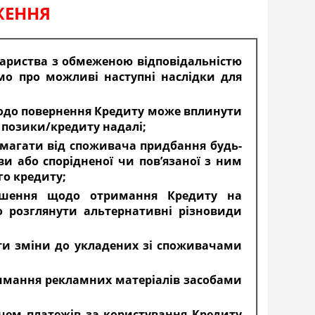
ЖЕННЯ
вариства з обмеженою відповідальністю
мо про можливі наступні наслідки для
щодо повернення Кредиту може вплинути
 позики/кредиту надалі;
вимагати від споживача придбання будь-
ви або спорідненої чи пов’язаної з ним
го кредиту;
рішення щодо отримання Кредиту на
 розглянути альтернативні різновиди
ити зміни до укладених зі споживачами
имання рекламних матеріалів засобами
чем платежів за користування Кредиту