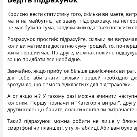
Корисно вести статистику того, скільки ви маєте, вит
мати на майбутнє, так звану, підстраховку, на неп
це має бути та сума, завдяки якій вдасться погасити с
Розрахунок простий: підрахуйте, скільки ви витрач
коли ви матимете достатню суму грошей, то, по-перш
жити перший час. По-друге, можна спокійно підшукув
за що придбати все необхідне.
Звичайно, якщо прибуток більше щомісячних витрат, 
для себе, аби знати, скільки грошей необхідно д
зрозуміло, що є змога відкласти їх для підстраховки.
А от якщо ні? У такому разі можна вчинити наступн
колонки. Першу позначити “Категорія витрат”, другу
другій колонці і бачите, скільки коштів ви витрачаєте
Такий підрахунок можна робити не лише у блокно
смартфоні чи планшеті, у гугл-таблиці. Аби вам було 