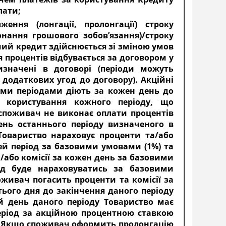
лати;
ення (лонгації, пролонгації) строку
нання грошового зобов’язання)/строку
чий кредит здійснюється зі зміною умов
 процентів відбувається за договором у
изначені в договорі (періоди можуть
додаткових угод до договору). Акційні
ними періодами діють за кожен день до
 користування кожного періоду, що
споживач не виконає оплати процентів
ень останнього періоду визначеного в
Товариство нараховує проценти та/або
цей період за базовими умовами (1%) та
або комісії за кожен день за базовими
од буде нараховуватись за базовими
живач погасить проценти та комісії за
ього дня до закінчення даного періоду
й день даного періоду Товариство має
еріод за акційною процентною ставкою
. Якщо споживач оформить пролонгацію