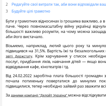
Редагуйте свої витрати так, аби вони відповідали в
Будуйте цілі грамотно
Бути у грамотних відносинах із грошима важливо, а в
паче. Через повномасштабну війну українці відчул
більшості важливо розуміти, на чому можна заощади
аби його вистачало.
Візьмемо, наприклад, лютий цього року та минуло
підвищився на 31,5%. Вартість їжі та безалкогольних
. Крім харчування у список необхід
звіті Держстату
послуг, придбання ліків, навчання дітей — якщо вони
відвідування кафе, кінотеатрів і тд.
Від 24.02.2022 заробітна плата більшості громадян
почала потихеньку повертатися до минулих пока
підвищилися, тепер необхідно зайвий раз зважити всі
За
можна відслідкувати
даними компанії “Делойт Україна”