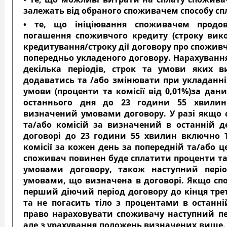
залежать від обраного споживачем способу сп
• те, що ініціювання споживачем продовж
погашення споживчого кредиту (строку вико
кредитування/строку дії договору про спожив
попередньо укладеного договору. Нарахування
декілька періодів, строк та умови яких в
додаватись та /або змінювати при укладанні 
умови (проценти та комісії від 0,01%)за да
останнього дня до 23 години 55 хвилин
визначений умовами договору. У разі якщо 
та/або комісій за визначений в останній д
договорі до 23 години 55 хвилин включно 
комісії за кожен день за попередній та/або 
споживач повинен буде сплатити проценти та/
умовами договору, також наступний пері
умовами, що визначена в договорі. Якщо спо
перший діючий період договору до кінця трет
та не погасить тіло з процентами в останні
право нараховувати споживачу наступний п
але з урахування положень визначених вище