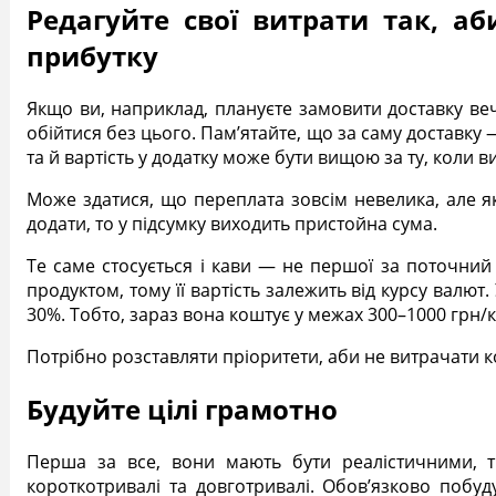
Редагуйте свої витрати так, а
прибутку
Якщо ви, наприклад, плануєте замовити доставку ве
обійтися без цього. Пам’ятайте, що за саму доставку 
та й вартість у додатку може бути вищою за ту, коли в
Може здатися, що переплата зовсім невелика, але я
додати, то у підсумку виходить пристойна сума.
Те саме стосується і кави — не першої за поточний
продуктом, тому її вартість залежить від курсу валют.
30%. Тобто, зараз вона коштує у межах 300–1000 грн/к
Потрібно розставляти пріоритети, аби не витрачати 
Будуйте цілі грамотно
Перша за все, вони мають бути реалістичними, ти
короткотривалі та довготривалі. Обов’язково побуду