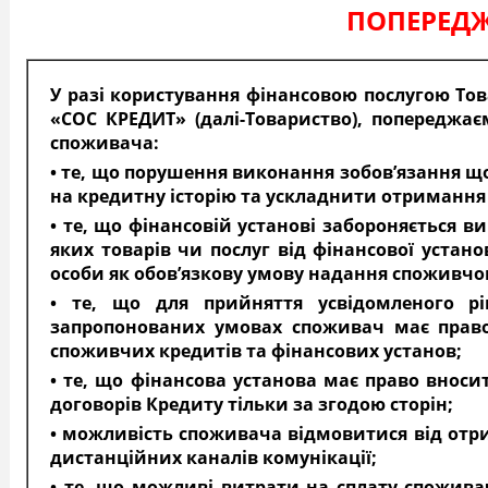
ПОПЕРЕД
У разі користування фінансовою послугою То
«СОС КРЕДИТ» (далі-Товариство), попереджає
споживача:
• те, що порушення виконання зобов’язання 
на кредитну історію та ускладнити отримання
• те, що фінансовій установі забороняється 
яких товарів чи послуг від фінансової устано
особи як обов’язкову умову надання споживчо
• те, що для прийняття усвідомленого 
запропонованих умовах споживач має право
споживчих кредитів та фінансових установ;
• те, що фінансова установа має право внос
договорів Кредиту тільки за згодою сторін;
• можливість споживача відмовитися від отр
дистанційних каналів комунікації;
• те, що можливі витрати на сплату спожива