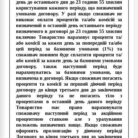
день до останнього дня до 23 години 55 хвилин
користування кожного періоду, що визначений
умовами договору. У разі якщо споживач не
виконає оплати процентів та/або комісій за
визначений в останній день останнього періоду
визначеного в договорі до 23 години 55 хвилин
включно Товариство нараховує проценти та/
або комісії за кожен день за попередній та/або
цей період за базовими умовами (1%) та
споживач повинен буде сплатити проценти та/
або комісії за кожен день за базовими умовами
договору, також наступний період буде
нараховуватись за базовими умовами, що
визначена в договорі. Якщо споживач погасить
проценти та комісії за перший діючий період
договору до кінця третього дня до закінчення
даного періоду та не погасить тіло з
процентами в останній день даного періоду
Товариство має право нараховувати
споживачу наступний період за акційною
процентною ставкою але з урахування
положень визначених вище. Якщо споживач
оформить пролонгацію у діючому періоді
Договору до кінця третього дня до закінчення