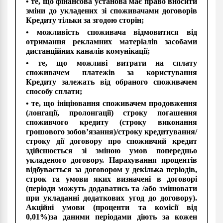
• те, що фінансова установа має право вносити
зміни до укладених зі споживачами договорів
Кредиту тільки за згодою сторін;
• можливість споживача відмовитися від
отримання рекламних матеріалів засобами
дистанційних каналів комунікації;
• те, що можливі витрати на сплату
споживачем платежів за користування
Кредиту залежать від обраного споживачем
способу сплати;
• те, що ініціювання споживачем продовження
(лонгації, пролонгації) строку погашення
споживчого кредиту (строку виконання
грошового зобов’язання)/строку кредитування/
строку дії договору про споживчий кредит
здійснюється зі зміною умов попередньо
укладеного договору. Нарахування процентів
відбувається за договором у декілька періодів,
строк та умови яких визначені в договорі
(періоди можуть додаватись та /або змінювати
при укладанні додаткових угод до договору).
Акційні умови (проценти та комісії від
0,01%)за даними періодами діють за кожен