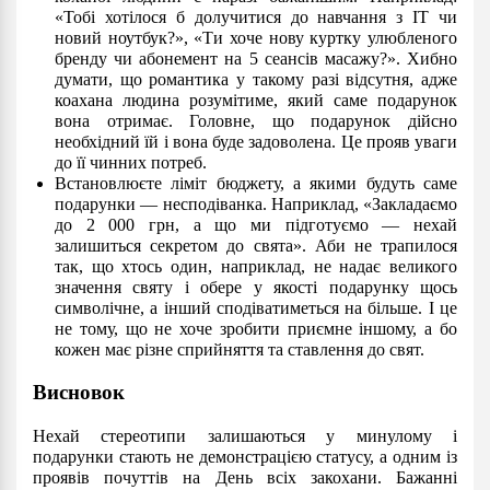
«Тобі хотілося б долучитися до навчання з IT чи
новий ноутбук?», «Ти хоче нову куртку улюбленого
бренду чи абонемент на 5 сеансів масажу?». Хибно
думати, що романтика у такому разі відсутня, адже
коахана людина розумітиме, який саме подарунок
вона отримає. Головне, що подарунок дійсно
необхідний їй і вона буде задоволена. Це прояв уваги
до її чинних потреб.
Встановлюєте ліміт бюджету, а якими будуть саме
подарунки — несподіванка. Наприклад, «Закладаємо
до 2 000 грн, а що ми підготуємо — нехай
залишиться секретом до свята». Аби не трапилося
так, що хтось один, наприклад, не надає великого
значення святу і обере у якості подарунку щось
символічне, а інший сподіватиметься на більше. І це
не тому, що не хоче зробити приємне іншому, а бо
кожен має різне сприйняття та ставлення до свят.
Висновок
Нехай стереотипи залишаються у минулому і
подарунки стають не демонстрацією статусу, а одним із
проявів почуттів на День всіх закохани. Бажанні