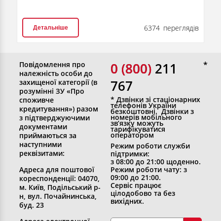
6374 переглядів
Детальніше
Повідомлення про
0 (800)
0 (800) 211
належність особи до
767
захищеної категорії (в
розумінні ЗУ «Про
* Дзвінки зі стаціонарних
споживче
телефонів України
кредитування») разом
безкоштовні. Дзвінки з
номерів мобільного
з підтверджуючими
зв’язку можуть
документами
тарифікуватися
оператором
приймаються за
наступними
Режим роботи служби
реквізитами:
підтримки:
з 08:00 до 21:00 щоденно.
Адреса для поштової
Режим роботи чату: з
09:00 до 21:00.
кореспонденції: 04070,
Сервіс працює
м. Київ, Подільський р-
цілодобово та без
н, вул. Почайнинська,
вихідних.
буд. 23