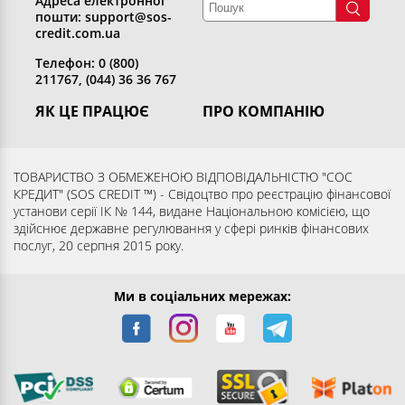
Адреса електронної
пошти: support@sos-
credit.com.ua
Телефон: 0 (800)
211767, (044) 36 36 767
ЯК ЦЕ ПРАЦЮЄ
ПРО КОМПАНІЮ
Отримати кредит
Хто ми
Повернути кредит
Розкриття інформації
ТОВАРИСТВО З ОБМЕЖЕНОЮ ВІДПОВІДАЛЬНІСТЮ "СОС
КРЕДИТ" (SOS CREDIT ™) - Свідоцтво про реєстрацію фінансової
Запитання та відповіді
Контакти
установи серії ІК № 144, видане Національною комісією, що
Партнерам
Згода суб’єкта на обробку
здійснює державне регулювання у сфері ринків фінансових
послуг, 20 серпня 2015 року.
персональних даних
Ми в соціальних мережах: