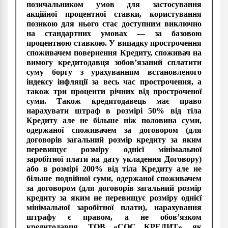
позичальником умов для застосування
акційної процентної ставки, користування
позикою для нього стає доступним виключно
на стандартних умовах — за базовою
процентною ставкою. У випадку прострочення
споживачем повернення Кредиту, споживач на
вимогу кредитодавця зобов’язаний сплатити
суму боргу з урахуванням встановленого
індексу інфляції за весь час прострочення, а
також три проценти річних від простроченої
суми. Також кредитодавець має право
нарахувати штраф в розмірі 50% від тіла
Кредиту але не більше ніж половина суми,
одержаної споживачем за договором (для
договорів загальний розмір кредиту за яким
перевищує розміру однієї мінімальної
заробітної плати на дату укладення Договору)
або в розмірі 200% від тіла Кредиту але не
більше подвійної суми, одержаної споживачем
за договором (для договорів загальний розмір
кредиту за яким не перевищує розміру однієї
мінімальної заробітної плати), нарахування
штрафу є правом, а не обов’язком
кредитодавця. ТОВ «СОС КРЕДИТ», як