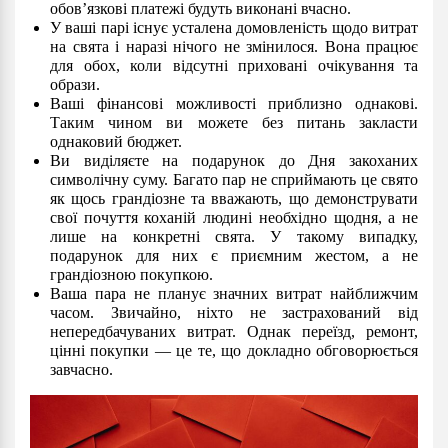
обов’язкові платежі будуть виконані вчасно.
У ваші парі існує усталена домовленість щодо витрат
на свята і наразі нічого не змінилося. Вона працює
для обох, коли відсутні приховані очікування та
образи.
Ваші фінансові можливості приблизно однакові.
Таким чином ви можете без питань закласти
однаковий бюджет.
Ви виділяєте на подарунок до Дня закоханих
символічну суму. Багато пар не сприймають це свято
як щось грандіозне та вважають, що демонструвати
свої почуття коханій людині необхідно щодня, а не
лише на конкретні свята. У такому випадку,
подарунок для них є приємним жестом, а не
грандіозною покупкою.
Ваша пара не планує значних витрат найближчим
часом. Звичайно, ніхто не застрахований від
непередбачуваних витрат. Однак переїзд, ремонт,
цінні покупки — це те, що докладно обговорюється
завчасно.