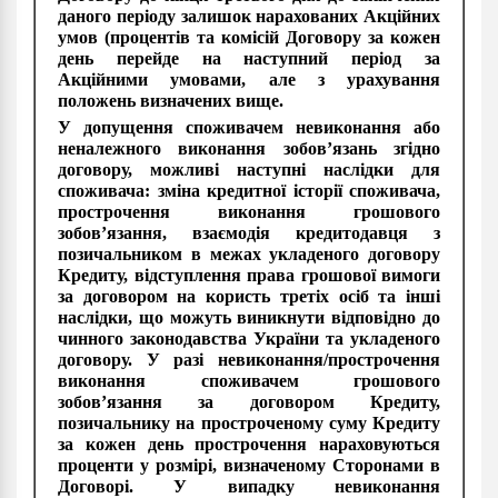
даного періоду залишок нарахованих Акційних
умов (процентів та комісій Договору за кожен
день перейде на наступний період за
Акційними умовами, але з урахування
положень визначених вище.
У допущення споживачем невиконання або
неналежного виконання зобов’язань згідно
договору, можливі наступні наслідки для
споживача: зміна кредитної історії споживача,
прострочення виконання грошового
зобов’язання, взаємодія кредитодавця з
позичальником в межах укладеного договору
Кредиту, відступлення права грошової вимоги
за договором на користь третіх осіб та інші
наслідки, що можуть виникнути відповідно до
чинного законодавства України та укладеного
договору. У разі невиконання/прострочення
виконання споживачем грошового
зобов’язання за договором Кредиту,
позичальнику на простроченому суму Кредиту
за кожен день прострочення нараховуються
проценти у розмірі, визначеному Сторонами в
Договорі. У випадку невиконання