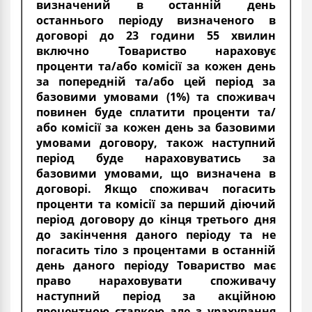
визначений в останній день
останнього періоду визначеного в
договорі до 23 години 55 хвилин
включно Товариство нараховує
проценти та/або комісії за кожен день
за попередній та/або цей період за
базовими умовами (1%) та споживач
повинен буде сплатити проценти та/
або комісії за кожен день за базовими
умовами договору, також наступний
період буде нараховуватись за
базовими умовами, що визначена в
договорі. Якщо споживач погасить
проценти та комісії за перший діючий
період договору до кінця третього дня
до закінчення даного періоду та не
погасить тіло з процентами в останній
день даного періоду Товариство має
право нараховувати споживачу
наступний період за акційною
процентною ставкою але з урахування