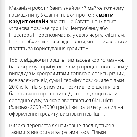
Механізм роботи банку знайомий майже кожному
громадянину України, тільки про те, як
взяти
кредит онлайн
знають не багато. Банківська
установа позичає гроші у Центробанку або
інвестора і перепозичає їх, у свою чергу, клієнтам.
Профіт обчислюється відсотками, які позичальники
платять за користування кредитом.
Тобто, віддаючи гроші в тимчасове користування,
банк отримує прибуток. Розмір процентної ставки у
випадку з мікрокредитами готівкою досить різний,
все залежить від суми і терміну позики, але тільки
20% клієнтів отримують позитивне рішення від
банківського працівника. До того ж, якщо взяти
середню суму, за якою звертаються більшість
(близько 2000 -3000 грн.), і витрати часу та сил на
оформлення кредиту, висновки невтішні.
Висока переплата як найкраще поєднується з
такими ж високими затратами часу. Тільки