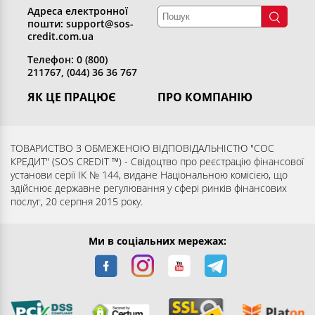
Адреса електронної
пошти: support@sos-
credit.com.ua
Телефон: 0 (800)
211767, (044) 36 36 767
ЯК ЦЕ ПРАЦЮЄ
ПРО КОМПАНІЮ
Отримати кредит
Хто ми
Повернути кредит
Розкриття інформації
ТОВАРИСТВО З ОБМЕЖЕНОЮ ВІДПОВІДАЛЬНІСТЮ "СОС
КРЕДИТ" (SOS CREDIT ™) - Свідоцтво про реєстрацію фінансової
Запитання та відповіді
Контакти
установи серії ІК № 144, видане Національною комісією, що
Партнерам
Згода суб’єкта на обробку
здійснює державне регулювання у сфері ринків фінансових
послуг, 20 серпня 2015 року.
персональних даних
Ми в соціальних мережах: