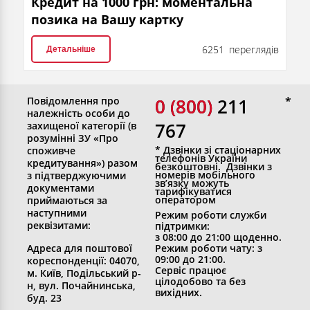
Кредит на 1000 грн: моментальна
позика на Вашу картку
6251 переглядів
Детальніше
Повідомлення про
0 (800)
0 (800) 211
належність особи до
767
захищеної категорії (в
розумінні ЗУ «Про
* Дзвінки зі стаціонарних
споживче
телефонів України
кредитування») разом
безкоштовні. Дзвінки з
номерів мобільного
з підтверджуючими
зв’язку можуть
документами
тарифікуватися
оператором
приймаються за
наступними
Режим роботи служби
реквізитами:
підтримки:
з 08:00 до 21:00 щоденно.
Адреса для поштової
Режим роботи чату: з
09:00 до 21:00.
кореспонденції: 04070,
Сервіс працює
м. Київ, Подільський р-
цілодобово та без
н, вул. Почайнинська,
вихідних.
буд. 23